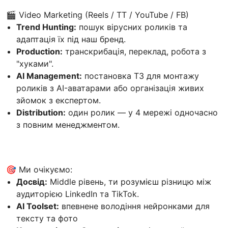
🎬 Video Marketing (Reels / TT / YouTube / FB)
Trend Hunting:
пошук вірусних роликів та
адаптація їх під наш бренд.
Production:
транскрибація, переклад, робота з
"хуками".
AI Management:
постановка ТЗ для монтажу
роликів з AI-аватарами або організація живих
зйомок з експертом.
Distribution:
один ролик — у 4 мережі одночасно
з повним менеджментом.
🎯 Ми очікуємо:
Досвід:
Middle рівень, ти розумієш різницю між
аудиторією LinkedIn та TikTok.
AI Toolset:
впевнене володіння нейронками для
тексту та фото