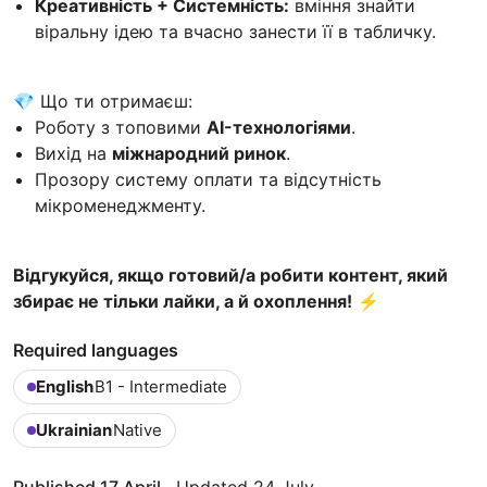
Креативність + Системність:
вміння знайти
віральну ідею та вчасно занести її в табличку.
💎 Що ти отримаєш:
Роботу з топовими
AI-технологіями
.
Вихід на
міжнародний ринок
.
Прозору систему оплати та відсутність
мікроменеджменту.
Відгукуйся, якщо готовий/а робити контент, який
збирає не тільки лайки, а й охоплення!
⚡️
Required languages
English
B1 - Intermediate
Ukrainian
Native
Published 17 April
·
Updated 24 July