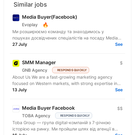
Similar jobs
Media Buyer(Facebook)
🔥
Evoplay
Ми розширюємо команду та знаходимось у
пошуках досвідчених спеціалістів на посаду Media
Buyer, які спеціалізуються на FB трафіку в iGaming
27 July
See
вертикалі. У...
SMM Manager
$
GNB Agency
RESPONDS QUICKLY
About Us We are a fast-growing marketing agency
focused on Western markets, with strong expertise in
cryptocurrency, gambling, and betting. We work with...
13 July
See
Media Buyer Facebook
$$
TOBA Agency
RESPONDS QUICKLY
Toba Group — група digital-компаній з 7-річною
історією на ринку. Ми пройшли шлях від агенції в