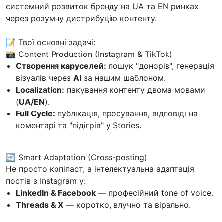
системний розвиток бренду на UA та EN ринках
через розумну дистрибуцію контенту.
📝 Твої основні задачі:
📸 Content Production (Instagram & TikTok)
Створення каруселей:
пошук "донорів", генерація
візуалів через
AI
за нашим шаблоном.
Localization:
пакування контенту двома мовами
(
UA/EN
).
Full Cycle:
публікація, просування, відповіді на
коментарі та "підігрів" у Stories.
🔄 Smart Adaptation (Cross-posting)
Не просто копіпаст, а інтелектуальна адаптація
постів з Instagram у:
LinkedIn & Facebook
— професійний tone of voice.
Threads & X
— коротко, влучно та вірально.