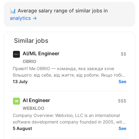
📊
Average salary range of similar jobs in
analytics →
Similar jobs
AI/ML Engineer
$$
OBRIO
Привіт! Ми OBRIO — команда, яка завжди хоче
більшого: від себе, від життя, від роботи. Якщо тобі
теж замало «достатньо добре» — ти вже розумієш,
13 July
See
про що...
AI Engineer
$$$
WEBXLOO
Company Overview: Webxloo, LLC is an international
software development company founded in 2005, with
headquarters in Florida, USA, and a branch in
5 August
See
Ukraine....