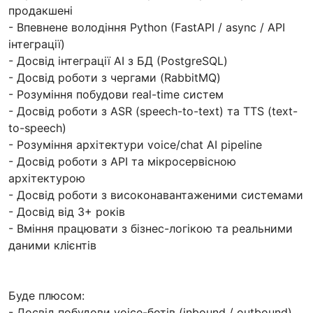
продакшені
- Впевнене володіння Python (FastAPI / async / API
інтеграції)
- Досвід інтеграції AI з БД (PostgreSQL)
- Досвід роботи з чергами (RabbitMQ)
- Розуміння побудови real-time систем
- Досвід роботи з ASR (speech-to-text) та TTS (text-
to-speech)
- Розуміння архітектури voice/chat AI pipeline
- Досвід роботи з API та мікросервісною
архітектурою
- Досвід роботи з високонавантаженими системами
- Досвід від 3+ років
- Вміння працювати з бізнес-логікою та реальними
даними клієнтів
Буде плюсом:
- Досвід побудови voice-ботів (inbound / outbound)