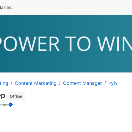
laries
ting
Content Marketing
Content Manager
Kyiv
ер
Offline
hnen