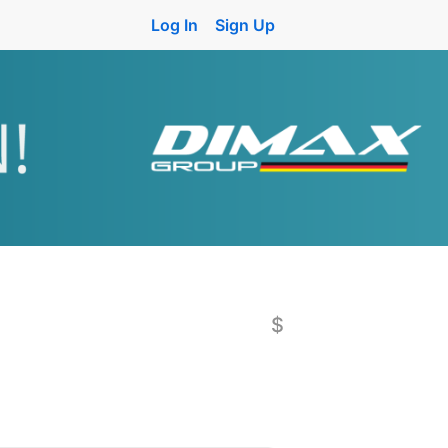
Log In
Sign Up
$