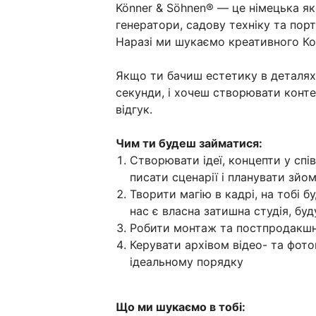
Könner & Söhnen® — це німецька як
генератори, садову техніку та порта
Наразі ми шукаємо креативного Ко
Якщо ти бачиш естетику в деталях,
секунди, і хочеш створювати конт
відгук.
Чим ти будеш займатися:
Створювати ідеї, концепти у спі
писати сценарії і планувати зйо
Творити магію в кадрі, на тобі б
нас є власна затишна студія, буд
Робити монтаж та постпродакшн,
Керувати архівом відео- та фото
ідеальному порядку
Що ми шукаємо в тобі: