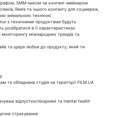
ографом, SMM-ником чи контент-мейкером
ликів, Reels та іншого контенту для соцмереж,
ною знімальною технікою
ейси з технічними продуктами будуть
ь розібратися в її характеристиках
ля моніторингу міжнародних трендів та
райв та щира любов до продукту, який ти
і
ем та обладнана студія на території FILM.UA
увані відпустки/лікарняні та mental health
дичне страхування