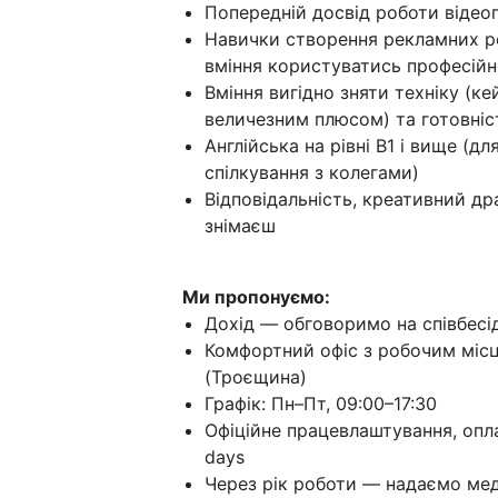
Попередній досвід роботи віде
Навички створення рекламних ро
вміння користуватись професій
Вміння вигідно зняти техніку (к
величезним плюсом) та готовніст
Англійська на рівні B1 і вище (д
спілкування з колегами)
Відповідальність, креативний д
знімаєш
Ми пропонуємо:
Дохід — обговоримо на співбесід
Комфортний офіс з робочим місц
(Троєщина)
Графік: Пн–Пт, 09:00–17:30
Офіційне працевлаштування, оплач
days
Через рік роботи — надаємо ме