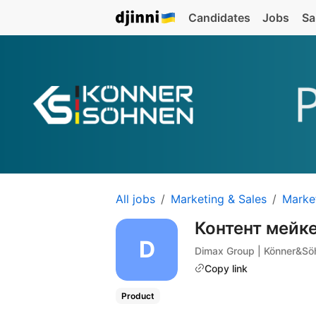
Candidates
Jobs
Sa
All jobs
Marketing & Sales
Marke
Контент мейк
Dimax Group | Könner&Sö
Copy link
Product