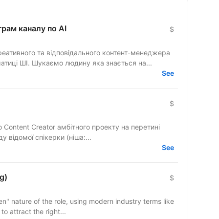
рам каналу по АІ
$
реативного та відповідального контент-менеджера
атиці ШІ. Шукаємо людину яка знається на...
See
$
Content Creator амбітного проекту на перетині
 відомої спікерки (ніша:...
See
g)
$
en" nature of the role, using modern industry terms like
 attract the right...