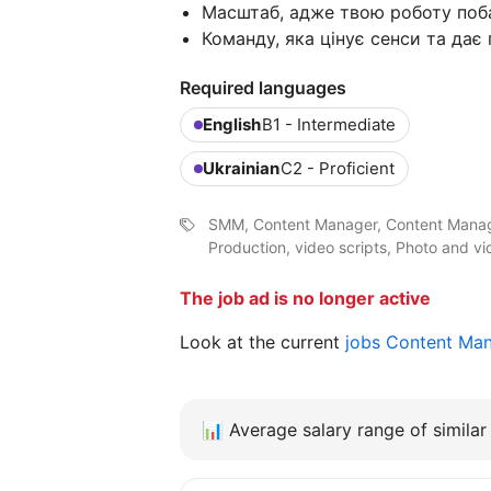
Масштаб, адже твою роботу поба
Команду, яка цінує сенси та дає 
Required languages
English
B1 - Intermediate
Ukrainian
C2 - Proficient
SMM, Content Manager, Content Manage
Production, video scripts, Photo and v
The job ad is no longer active
Look at the current
jobs Content Ma
📊
Average salary range of similar 