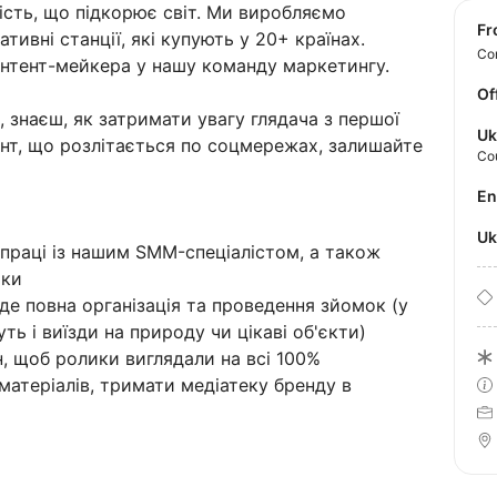
ість, що підкорює світ. Ми виробляємо
f
тивні станції, які купують у 20+ країнах.
Con
нтент-мейкера у нашу команду маркетингу.
Of
 знаєш, як затримати увагу глядача з першої
Uk
ент, що розлітається по соцмережах, залишайте
Co
E
U
впраці із нашим SMM-спеціалістом, а також
мки
уде повна організація та проведення зйомок (у
уть і виїзди на природу чи цікаві об'єкти)
 щоб ролики виглядали на всі 100%
матеріалів, тримати медіатеку бренду в