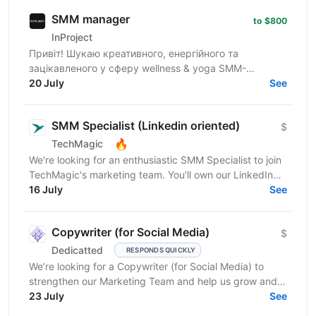
SMM manager
to $800
InProject
Привіт! Шукаю креативного, енергійного та
зацікавленого у сферу wellness & yoga SMM-
менеджера з досвідом від 1 року. Якщо ти вмієш
20 July
See
створювати естетичний...
SMM Specialist (Linkedin oriented)
$
🔥
TechMagic
We're looking for an enthusiastic SMM Specialist to join
TechMagic's marketing team. You'll own our LinkedIn
presence across multiple company profiles,...
16 July
See
Copywriter (for Social Media)
$
Dedicatted
RESPONDS QUICKLY
We’re looking for a Copywriter (for Social Media) to
strengthen our Marketing Team and help us grow and
23 July
prosper! Location: Ukraine preferred, fully...
See