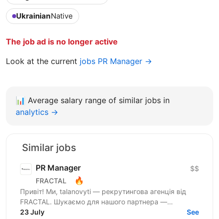
Ukrainian
Native
The job ad is no longer active
Look at the current
jobs PR Manager →
📊
Average salary range of similar jobs in
analytics →
Similar jobs
PR Manager
$$
🔥
FRACTAL
Привіт! Ми, talanovyti — рекрутингова агенція від
FRACTAL. Шукаємо для нашого партнера —
найбільшої інвестспільноти України, УкрІнвестКлубу
23 July
See