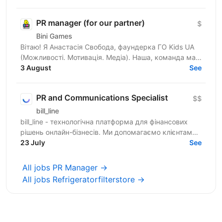
(579 000+...
PR manager (for our partner)
$
Bini Games
Вітаю! Я Анастасія Свобода, фаундерка ГО Kids UA
(Можливості. Мотивація. Медіа). Наша, команда має
10-річний досвід у сфері дитячої інформальної
3 August
See
освіти. Під...
PR and Communications Specialist
$$
bill_line
bill_line - технологічна платформа для фінансових
рішень онлайн-бізнесів. Ми допомагаємо клієнтам
спрощувати складні фінансові процеси, щоб
23 July
See
масштабувати...
All jobs PR Manager →
All jobs Refrigeratorfilterstore →