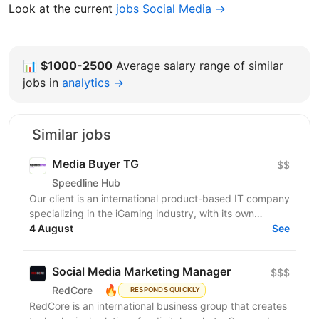
Look at the current
jobs Social Media →
📊
$1000-2500
Average salary range of similar
jobs in
analytics →
Similar jobs
Media Buyer TG
$$
Speedline Hub
Our client is an international product-based IT company
specializing in the iGaming industry, with its own
affiliate program and in-house products in online...
4 August
See
Social Media Marketing Manager
$$$
🔥
RedCore
RESPONDS QUICKLY
RedCore is an international business group that creates