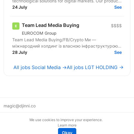
technological solutions for digital markets. Our products
and services cover fintech, marketing,...
24 July
See
Team Lead Media Buying
$$$$
EUROCOM Group
Team Lead Media Buying/FB/Crypto Ми —
міжнародний холдинг із власною інфраструктурою,
баїнгами та розвиненою партнерською мережею.
28 July
See
Наразі шукаємо Team...
All jobs Social Media →
All jobs LGT HOLDING →
magic@djinni.co
Terms of Use
We use cookies to improve your experience.
Suggest an idea
Learn more
Remote tech jobs in Europe
Okay