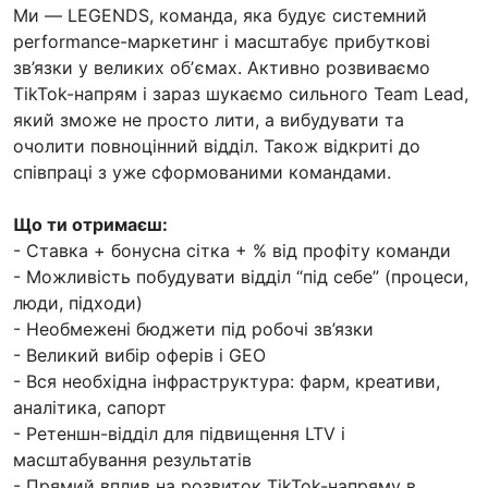
Ми — LEGENDS, команда, яка будує системний
performance-маркетинг і масштабує прибуткові
зв’язки у великих обʼємах. Активно розвиваємо
TikTok-напрям і зараз шукаємо сильного Team Lead,
який зможе не просто лити, а вибудувати та
очолити повноцінний відділ. Також відкриті до
співпраці з уже сформованими командами.
Що ти отримаєш:
- Ставка + бонусна сітка + % від профіту команди
- Можливість побудувати відділ “під себе” (процеси,
люди, підходи)
- Необмежені бюджети під робочі зв’язки
- Великий вибір оферів і GEO
- Вся необхідна інфраструктура: фарм, креативи,
аналітика, сапорт
- Ретеншн-відділ для підвищення LTV і
масштабування результатів
- Прямий вплив на розвиток TikTok-напряму в