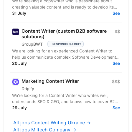
We’re seeking a copywriter who is passionate about
creating valuable content and is ready to develop its
31 July
professional skills in product IT company. If...
See
Content Writer (custom B2B software
$$
solutions)
GroupBWT
RESPONDS QUICKLY
We are looking for an experienced Content Writer to
help us communicate complex Software Development,
Data Engineering and AI services to international B2B...
20 July
See
Marketing Content Writer
$$$
Drіріfy
We're looking for a Content Writer who writes well,
understands SEO & GEO, and knows how to cover B2B
topics in a way that's genuinely useful to the...
29 July
See
All jobs Content Writing Ukraine →
All jobs Miltech Company →