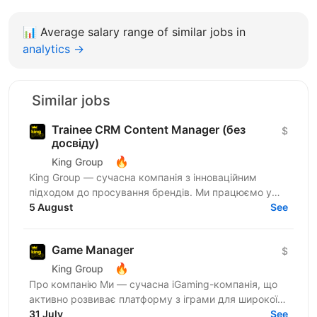
📊
Average salary range of similar jobs in
analytics →
Similar jobs
Trainee CRM Content Manager (без
$
досвіду)
🔥
King Group
King Group — сучасна компанія з інноваційним
підходом до просування брендів. Ми працюємо у
сфері iGaming та маємо три власні успішні
5 August
See
українські бренди...
Game Manager
$
🔥
King Group
Про компанію Ми — сучасна iGaming-компанія, що
активно розвиває платформу з іграми для широкої
аудиторії. Наша мета — забезпечити гравцям
31 July
See