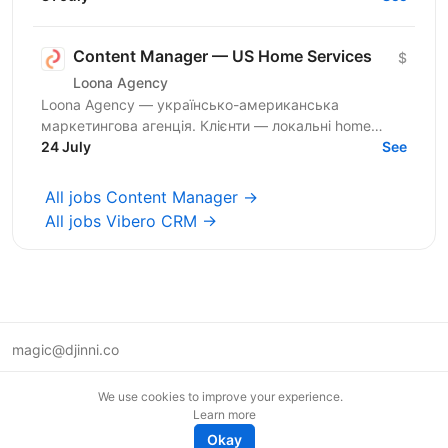
найкращий ігровий...
Content Manager — US Home Services
$
Loona Agency
Loona Agency — українсько-американська
маркетингова агенція. Клієнти — локальні home
services компанії у США та Канаді: Roofing, HVAC,
24 July
See
Solar, Remodeling....
All jobs Content Manager →
All jobs Vibero CRM →
magic@djinni.co
Terms of Use
We use cookies to improve your experience.
Suggest an idea
Learn more
Remote tech jobs in Europe
Okay