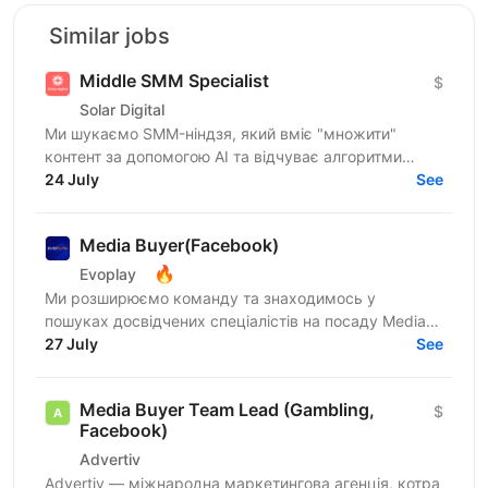
Similar jobs
Middle SMM Specialist
$
Solar Digital
Ми шукаємо SMM-ніндзя, який вміє "множити"
контент за допомогою AI та відчуває алгоритми
соцмереж на кінчиках пальців. Твоя головна мета —
24 July
See
системний...
Media Buyer(Facebook)
🔥
Evoplay
Ми розширюємо команду та знаходимось у
пошуках досвідчених спеціалістів на посаду Media
Buyer, які спеціалізуються на FB трафіку в iGaming
27 July
See
вертикалі. У...
Media Buyer Team Lead (Gambling,
$
Facebook)
Advertiv
Advertiv — міжнародна маркетингова агенція, котра