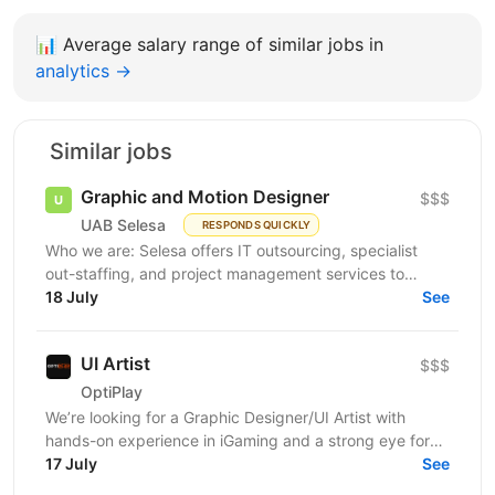
📊
Average salary range of similar jobs in
analytics →
Similar jobs
Graphic and Motion Designer
$$$
UAB Selesa
RESPONDS QUICKLY
Who we are: Selesa offers IT outsourcing, specialist
out-staffing, and project management services to
enhance business operations. We focus on providing...
18 July
See
UI Artist
$$$
OptiPlay
We’re looking for a Graphic Designer/UI Artist with
hands-on experience in iGaming and a strong eye for
high-impact visual content. You’ll work across...
17 July
See