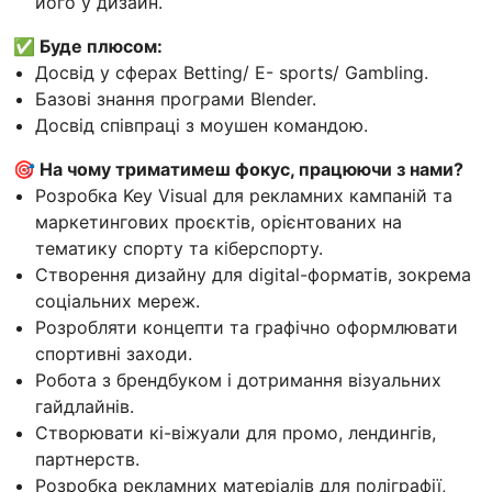
його у дизайн.
✅ Буде плюсом:
Досвід у сферах Betting/ E- sports/ Gambling.
Базові знання програми Blender.
Досвід співпраці з моушен командою.
🎯 На чому триматимеш фокус, працюючи з нами?
Розробка Key Visual для рекламних кампаній та
маркетингових проєктів, орієнтованих на
тематику спорту та кіберспорту.
Створення дизайну для digital-форматів, зокрема
соціальних мереж.
Розробляти концепти та графічно оформлювати
спортивні заходи.
Робота з брендбуком і дотримання візуальних
гайдлайнів.
Створювати кі-віжуали для промо, лендингів,
партнерств.
Розробка рекламних матеріалів для поліграфії,