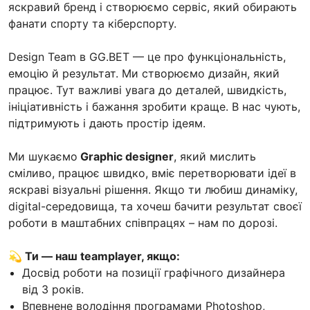
яскравий бренд і створюємо сервіс, який обирають
фанати спорту та кіберспорту.
Design Team в GG.BET — це про функціональність,
емоцію й результат. Ми створюємо дизайн, який
працює. Тут важливі увага до деталей, швидкість,
ініціативність і бажання зробити краще. В нас чують,
підтримують і дають простір ідеям.
Ми шукаємо
Graphic designer
, який мислить
сміливо, працює швидко, вміє перетворювати ідеї в
яскраві візуальні рішення. Якщо ти любиш динаміку,
digital-середовища, та хочеш бачити результат своєї
роботи в маштабних співпрацях – нам по дорозі.
💫 Ти — наш teamplayer, якщо:
Досвід роботи на позиції графічного дизайнера
від 3 років.
Впевнене володіння програмами Photoshop,