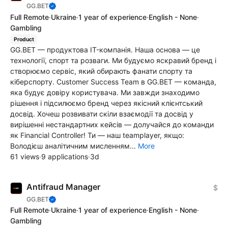
GG.BET
Full Remote
·
Ukraine
·
1 year of experience
·
English - None
·
Gambling
Product
GG.BET — продуктова IT-компанія. Наша основа — це
технології, спорт та розваги. Ми будуємо яскравий бренд і
створюємо сервіс, який обирають фанати спорту та
кіберспорту. Customer Success Team в GG.BET — команда,
яка будує довіру користувача. Ми завжди знаходимо
рішення і підсилюємо бренд через якісний клієнтський
досвід. Хочеш розвивати скіли взаємодії та досвід у
вирішенні нестандартних кейсів — долучайся до команди
як Financial Controller! Ти — наш teamplayer, якщо:
Володієш аналітичним мисленням...
More
61 views
·
9 applications
·
3d
Antifraud Manager
$
GG.BET
Full Remote
·
Ukraine
·
1 year of experience
·
English - None
·
Gambling