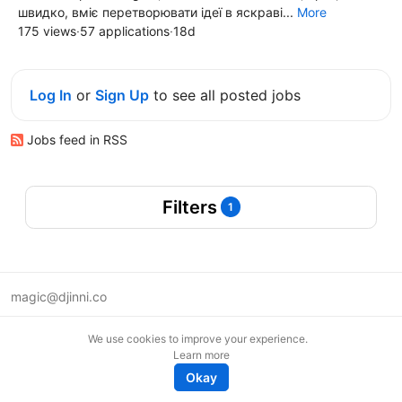
швидко, вміє перетворювати ідеї в яскраві...
More
175 views
·
57 applications
·
18d
Log In
or
Sign Up
to see all posted jobs
Jobs feed in RSS
Filters
1
magic@djinni.co
Terms of Use
We use cookies to improve your experience.
Suggest an idea
Learn more
Remote tech jobs in Europe
Okay