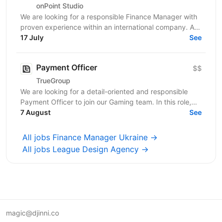
onPoint Studio
We are looking for a responsible Finance Manager with
proven experience within an international company. As
Finance Manager, your responsibilities will...
17 July
See
Payment Officer
$$
TrueGroup
We are looking for a detail-oriented and responsible
Payment Officer to join our Gaming team. In this role,
you will be responsible for processing customer...
7 August
See
All jobs Finance Manager Ukraine →
All jobs League Design Agency →
magic@djinni.co