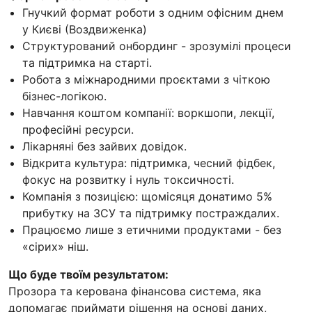
Гнучкий формат роботи з одним офісним днем
у Києві (Воздвиженка)
Структурований онбординг - зрозумілі процеси
та підтримка на старті.
Робота з міжнародними проєктами з чіткою
бізнес-логікою.
Навчання коштом компанії: воркшопи, лекції,
професійні ресурси.
Лікарняні без зайвих довідок.
Відкрита культура: підтримка, чесний фідбек,
фокус на розвитку і нуль токсичності.
Компанія з позицією: щомісяця донатимо 5%
прибутку на ЗСУ та підтримку постраждалих.
Працюємо лише з етичними продуктами - без
«сірих» ніш.
Що буде твоїм результатом:
Прозора та керована фінансова система, яка
допомагає приймати рішення на основі даних,