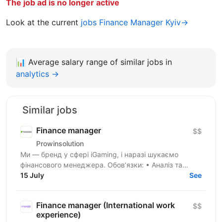
The job ad is no longer active
Look at the current
jobs Finance Manager Kyiv→
📊
Average salary range of similar jobs in
analytics →
Similar jobs
Finance manager
$$
Prowinsolution
Ми — бренд у сфері iGaming, і наразі шукаємо
фінансового менеджера. Обов’язки: • Аналіз та
управління ліквідністю на рахунках у платіжних
15 July
See
системах та...
Finance manager (International work
$$
experience)