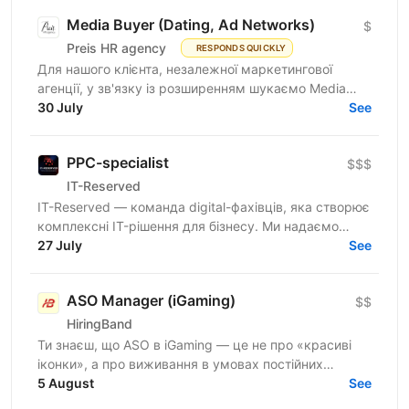
Media Buyer (Dating, Ad Networks)
$
Preis HR agency
RESPONDS QUICKLY
Для нашого клієнта, незалежної маркетингової
агенції, у зв'язку із розширенням шукаємо Media
Buyer (Dating, Ad Networks) з можливістю
30 July
See
віддаленої...
PPC-specialist
$$$
IT-Reserved
IT-Reserved — команда digital-фахівців, яка створює
комплексні IT-рішення для бізнесу. Ми надаємо
послуги за 14 напрямками, зокрема створюємо
27 July
See
програмне...
ASO Manager (iGaming)
$$
HiringBand
Ти знаєш, що ASO в iGaming — це не про «красиві
іконки», а про виживання в умовах постійних
штормів, обхід модерації та ювелірну роботу з
5 August
See
індексом. Поки...