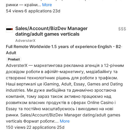
ринки — країни...
More
54 views
·
6 applications
·
23d
Sales/Account/BizDev Manager
$$$
dating/adult games verticals
AdversterX
Full Remote
·
Worldwide
·
1.5 years of experience
·
English - B2
·
Adult
Product
AdversterX — маркетингова рекламна агенція з 12-річним
досвідом роботи в афілійт-маркетингу, медіабайїнгу та
створенні технологічних рішень для роботи з трафіком.
Наші вертикалі це iGaming, Adult, Essay, Games and Dating
industries. Ми дуже амбіційна та динамічно зростаюча
компанія, тому зараз також активно працюємо над
розвитком власних продуктів в сферах Online Casino і
Essay та постійно масштабуємось і виходимо на нові
ринки. Sales/Account/BizDev Manager dating/adult games
verticals Формат роботи:...
More
150 views
·
22 applications
·
25d