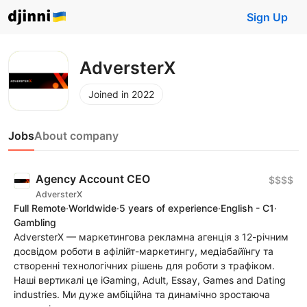
Sign Up
AdversterX
Joined in 2022
Jobs
About company
Agency Account CEO
$$$$
AdversterX
Full Remote
·
Worldwide
·
5 years of experience
·
English - C1
·
Gambling
AdversterX — маркетингова рекламна агенція з 12-річним
досвідом роботи в афілійт-маркетингу, медіабайїнгу та
створенні технологічних рішень для роботи з трафіком.
Наші вертикалі це iGaming, Adult, Essay, Games and Dating
industries. Ми дуже амбіційна та динамічно зростаюча