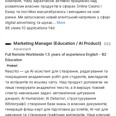
компанія, тому заразтакож активно працюємо над
розвитком власних продуктів в сферах Online Casino і
Essay та постійно масштабуємось і виходимо на нові
ринки. Ми запускаємо новий агентський напрямок у сфері
digital advertising та шукає...
More
96 views
·
10 applications
·
14d
Marketing Manager (Education / AI Product)
$$$
AdversterX
Full Remote
·
Worldwide
·
1.5 years of experience
·
English - B2
·
Education
Product
Rescrito — це AI-асистент для створення, редагування та
покращення академічних робіт для студентів, викладачів
та аспірантів по всьому світу. Наш продукт допомагає не
лише генерувати академічні тексти, а й вирішує повний
спектр навчальних задач: автоматичне цитування
джерел; AI Humanizer; AI Detector; структурування
бібліографії; створення бази знань із власних документів;
генерація флеш-карт для підготовки до іспитів; AI-чат для
навчання та створення графічних матеріалів. Наші ключові