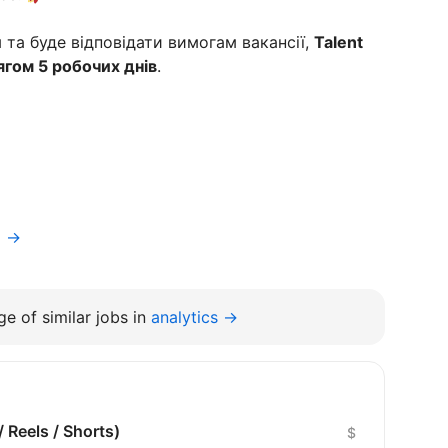
та буде відповідати вимогам вакансії,
Talent
ягом 5 робочих днів
.
a →
e of similar jobs in
analytics →
 Reels / Shorts)
$