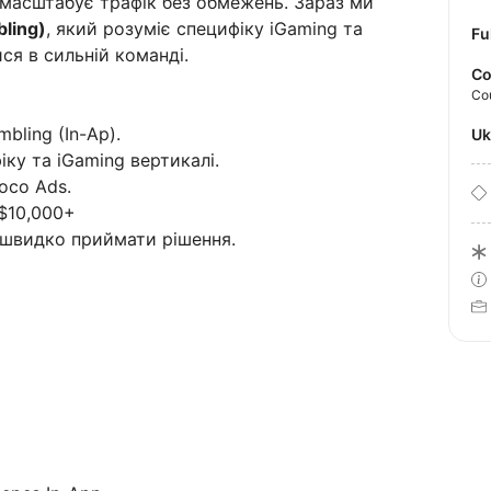
масштабує трафік без обмежень. Зараз ми
ling)
, який розуміє специфіку iGaming та
Fu
ся в сильній команді.
Co
Co
bling (In-Ap).
U
іку та iGaming вертикалі.
oco Ads.
 $10,000+
 швидко приймати рішення.