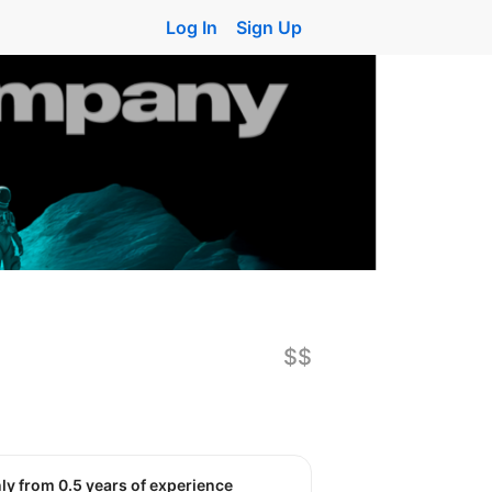
Log In
Sign Up
$$
nly from 0.5 years of experience