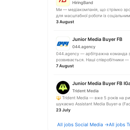
HiringBand
Ми — медіакомпанія, що стрімко зро
для масштабної роботи із соціальни
3 August
Junior Media Buyer FB
044.agency
044.agency — арбітражна команда з
розвивається. Наші співро
7 August
Junior Media Buyer FB IG
Trident Media
🔱 Trident Media — вже 5 років на ринку
23 July
All jobs Social Media →
All jobs T