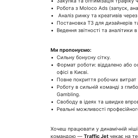
Закупка та оптимізація трафіку 
Робота з Moloco Ads (запуск, ан
Аналіз ринку та креативів через
Постановка ТЗ для дизайнерів та
Ведення звітності та аналітики в
Ми пропонуємо:
Сильну бонусну сітку.
Формат роботи: віддалено або о
офісі в Києві.
Повне покриття робочих витрат 
Роботу в сильній команді з гли
Gambling.
Свободу в ідеях та швидке впро
Реальні можливості професійног
Хочеш працювати у динамічній ніші,
командою —
Traffic Jet
чекає на те