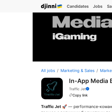
Candidates
Jobs
Sa
All jobs
Marketing & Sales
Marke
In-App Media 
Traffic Jet
Copy link
Traffic Jet 🚀
— performance-коман