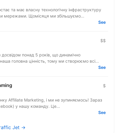
стає та має власну технологічну інфраструктуру
ми мережами. Щомісяця ми збільшуємо...
See
$$
 досвідом понад 5 років, що динамічно
бітники — наша головна цінність, тому ми створюємо всі...
See
aming
$
 Affiliate Marketing, і ми не зупиняємось! Зараз
шукаємо Assistant Media Buyer-а (Facebook) у нашу команду. Це...
See
raffic Jet →