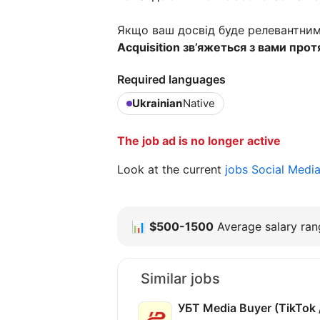
Якщо ваш досвід буде релевантним 
Acquisition зв’яжеться з вами прот
Required languages
Ukrainian
Native
The job ad is no longer active
Look at the current
jobs Social Medi
📊
$500-1500
Average salary rang
Similar jobs
УБТ Media Buyer (TikTok /