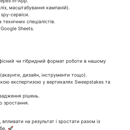
через In-App.
аліз, масштабування кампаній).
 spy-сервіси.
 технічних спеціалістів.
 Google Sheets.
фісний чи гібридний формат роботи в нашому
(акаунти, дизайн, інструменти тощо).
бокою експертизою у вертикалях Sweepstakes та
вадження рішень.
о зростання.
 впливати на результат і зростати разом із
бе. 🚀