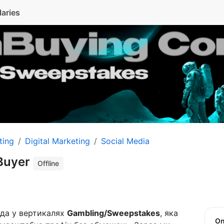
laries
ting
Digital Marketing
Social Media
Buyer
Offline
да у вертикалях
Gambling/Sweepstakes
, яка
O