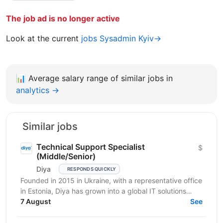
The job ad is no longer active
Look at the current
jobs Sysadmin Kyiv→
📊
Average salary range of similar jobs in
analytics →
Similar jobs
Technical Support Specialist
$
(Middle/Senior)
Diya
RESPONDS QUICKLY
Founded in 2015 in Ukraine, with a representative office
in Estonia, Diya has grown into a global IT solutions
provider and a proud part of Euvic Group. We...
7 August
See