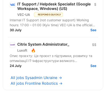
IT Support / Helpdesk Specialist (Google
$
Workspace, Windows) (US)
VEC-UA
RESPONDS QUICKLY
Internal IT Support (not customer support) Working
hours: 17:00 – 01:00 (Kyiv time) VEC-UA is the official
representative of the US-based company VEC in...
30 July
See
Citrix System Administrator_
$$
🔥
Luxoft
Опис проєкту: Це проєкт з підтримки, розвитку та
оптимізації IT-інфраструктури великого
українського банку. Основний фокус —
24 July
See
забезпечення стабільної роботи...
All jobs Sysadmin Ukraine →
All jobs Frontline Robotics →