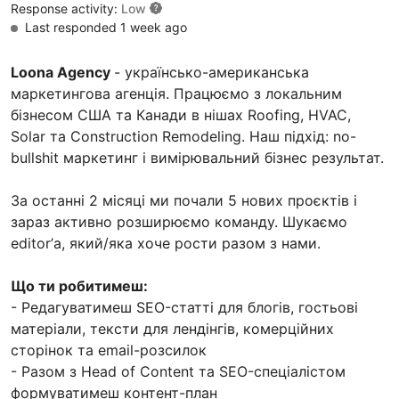
Response activity:
Low
Last responded 1 week ago
Loona Agency
- українсько-американська
маркетингова агенція. Працюємо з локальним
бізнесом США та Канади в нішах Roofing, HVAC,
Solar та Construction Remodeling. Наш підхід: no-
bullshit маркетинг і вимірювальний бізнес результат.
За останні 2 місяці ми почали 5 нових проєктів і
зараз активно розширюємо команду. Шукаємо
editor’а, який/яка хоче рости разом з нами.
Що ти робитимеш:
- Редагуватимеш SEO-статті для блогів, гостьові
матеріали, тексти для лендінгів, комерційних
сторінок та email-розсилок
- Разом з Head of Content та SEO-спеціалістом
формуватимеш контент-план