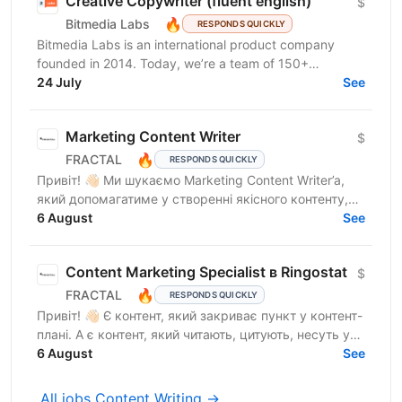
Creative Copywriter (fluent english)
$
🔥
Bitmedia Labs
RESPONDS QUICKLY
Bitmedia Labs is an international product company
founded in 2014. Today, we’re a team of 150+
specialists working globally, building products used
24 July
See
by...
Marketing Content Writer
$
🔥
FRACTAL
RESPONDS QUICKLY
Привіт! 👋🏻 Ми шукаємо Marketing Content Writer’a,
який допомагатиме у створенні якісного контенту,
що відображатиме експертність компанії, та
6 August
See
посилюватиме...
Content Marketing Specialist в Ringostat
$
🔥
FRACTAL
RESPONDS QUICKLY
Привіт! 👋🏻 Є контент, який закриває пункт у контент-
плані. А є контент, який читають, цитують, несуть у
медіа, використовують у продажах і через який...
6 August
See
All jobs Content Writing →