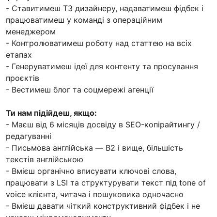
- Ставитимеш ТЗ дизайнеру, надаватимеш фідбек і
працюватимеш у команді з операційним
менеджером
- Контролюватимеш роботу над статтею на всіх
етапах
- Генеруватимеш ідеї для контенту та просування
проєктів
- Вестимеш блог та соцмережі агенції
Ти нам підійдеш, якщо:
- Маєш від 6 місяців досвіду в SEO-копірайтингу /
редагуванні
- Письмова англійська — B2 і вище, більшість
текстів англійською
- Вмієш органічно вписувати ключові слова,
працювати з LSI та структурувати текст під tone of
voice клієнта, читача і пошуковика одночасно
- Вмієш давати чіткий конструктивний фідбек і не