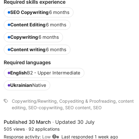
Required skills experience
SEO Copywriting
6 months
Content Editing
6 months
Copywriting
6 months
Content writing
6 months
Required languages
English
B2 - Upper Intermediate
Ukrainian
Native
Copywriting/Rewriting, Copyediting & Proofreading, content
editing, SEO-copywriting, SEO content, SEO
Published 30 March
·
Updated 30 July
505 views
·
92 applications
Response activity:
Low
Last responded 1 week ago