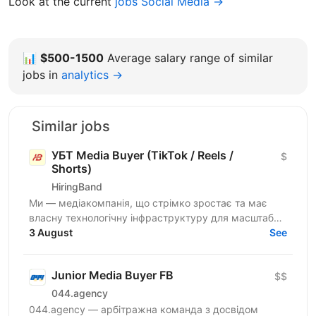
Look at the current
jobs Social Media →
📊
$500-1500
Average salary range of similar
jobs in
analytics →
Similar jobs
УБТ Media Buyer (TikTok / Reels /
$
Shorts)
HiringBand
Ми — медіакомпанія, що стрімко зростає та має
власну технологічну інфраструктуру для масштабної
роботи із соціальними мережами. Щомісяця ми
3 August
See
збільшуємо...
Junior Media Buyer FB
$$
044.agency
044.agency — арбітражна команда з досвідом