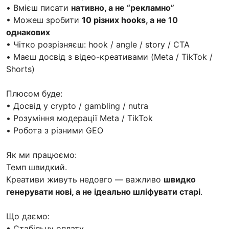
• Вмієш писати
нативно, а не “рекламно”
• Можеш зробити
10 різних hooks, а не 10
однакових
• Чітко розрізняєш: hook / angle / story / CTA
• Маєш досвід з відео-креативами (Meta / TikTok /
Shorts)
Плюсом буде:
• Досвід у crypto / gambling / nutra
• Розуміння модерації Meta / TikTok
• Робота з різними GEO
Як ми працюємо:
Темп швидкий.
Креативи живуть недовго — важливо
швидко
генерувати нові, а не ідеально шліфувати старі
.
Що даємо:
• Стабільну оплату