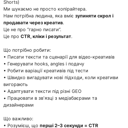
Shorts)
Ми шукаємо не просто копірайтера.
Нам потрібна людина, яка вміє
зупиняти скрол і
продавати через креатив
.
Це не про “гарно писати”.
Це про
CTR, кліки і результат
.
Що потрібно робити:
• Писати тексти та сценарії для відео-креативів
• Генерувати hooks, angles і подачу
• Робити варіації креативів під тести
• Швидко вигадувати нові підходи, коли креативи
вигорають
• Адаптувати тексти під різні GEO
• Працювати в звʼязці з медіабаєрами та
дизайнерами
Що важливо:
• Розумієш, що
перші 2–3 секунди = CTR