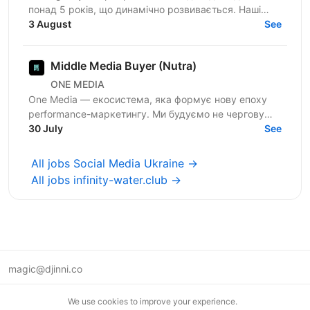
понад 5 років, що динамічно розвивається. Наші
співробітники — наша головна цінність, тому ми
3 August
See
створюємо всі...
Middle Media Buyer (Nutra)
ONE MEDIA
One Media — екосистема, яка формує нову епоху
performance-маркетингу. Ми будуємо не чергову
арбітражну команду — ми створюємо повноцінну
30 July
See
медіа-екосистему,...
All jobs Social Media Ukraine →
All jobs infinity-water.club →
magic@djinni.co
Terms of Use
We use cookies to improve your experience.
Suggest an idea