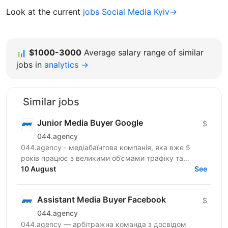
Look at the current
jobs Social Media Kyiv→
📊
$1000-3000
Average salary range of similar
jobs in
analytics →
Similar jobs
Junior Media Buyer Google
$
044.agency
044.agency - медіабаїнгова компанія, яка вже 5
років працює з великими об’ємами трафіку та
топовими оферами ринку. За цей час змогли
10 August
See
побудувати процеси...
Assistant Media Buyer Facebook
$
044.agency
044.agency — арбітражна команда з досвідом