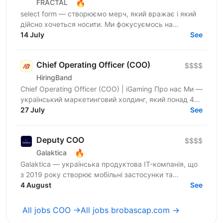
🔥
FRACTAL
select form — створюємо мерч, який вражає і який
дійсно хочеться носити. Ми фокусуємось на
креативному підході до дизайну брендування та
14 July
See
якості кожного...
Chief Operating Officer (COO)
$$$$
HiringBand
Chief Operating Officer (COO) | iGaming Про нас Ми —
український маркетинговий холдинг, який понад 4
роки працює. За цей час ми виросли до команди
27 July
See
250+...
Deputy COO
$$$$
🔥
Galaktica
Galaktica — українська продуктова IT-компанія, що
з 2019 року створює мобільні застосунки та
вебпродукти для ринків Tier-1. У команді 350+
4 August
See
фахівців з...
All jobs COO →
All jobs brobascap.com →