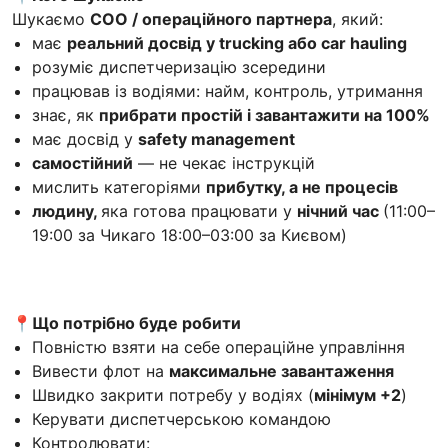
Шукаємо
COO / операційного партнера
, який:
має
реальний досвід у trucking або car hauling
розуміє диспетчеризацію зсередини
працював із водіями: найм, контроль, утримання
знає, як
прибрати простій і завантажити на 100%
має досвід у
safety management
самостійний
— не чекає інструкцій
мислить категоріями
прибутку, а не процесів
людину,
яка готова працювати у
нічний час
(11:00–
19:00 за Чикаго 18:00–03:00 за Києвом)
📍Що потрібно буде робити
Повністю взяти на себе операційне управління
Вивести флот на
максимальне завантаження
Швидко закрити потребу у водіях (
мінімум +2
)
Керувати диспетчерською командою
Контролювати: