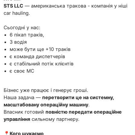
STS LLC
— американська тракова - компанія у ніші
car hauling.
Сьогодні у нас:
6 пікап траків,
3 водія
може бути ще +10 траків
є команда диспетчерів
є стабільний потік клієнтів
є своє MC
Бізнес уже працює і генерує гроші.
Наша задача —
перетворити це на системну,
масштабовану операційну машину
.
Власник готовий
повністю передати операційне
управління
сильному партнеру.
📍Кого шукаємо