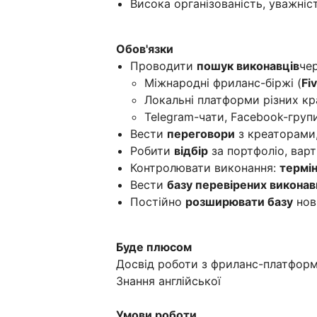
Висока організованість, уважніст
Обов'язки
Проводити
пошук виконавців
чер
Міжнародні фриланс-біржі (
Fi
Локальні платформи різних кр
Telegram-чати, Facebook-груп
Вести
переговори
з креаторами
Робити
відбір
за портфоліо, варт
Контролювати виконання:
термін
Вести
базу перевірених виконав
Постійно
розширювати базу
нов
Буде плюсом
Досвід роботи з фриланс-платформ
Знання англійської
Умови роботи