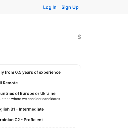
Log In
Sign Up
$
nly from 0.5 years of experience
ll Remote
untries of Europe or Ukraine
untries where we consider candidates
nglish B1 - Intermediate
krainian C2 - Proficient