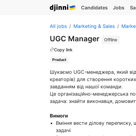
Candidates
Jobs
Sa
All jobs
Marketing & Sales
Marke
UGC Manager
Offline
Copy link
Product
Шукаємо UGC-менеджера, який від
креаторів) для створення коротких
завданням від нашої команди.
Це організаційно-менеджерська пос
задача: знайти виконавця, домовит
Вимоги
Вміння вести ділову переписку,
задачі