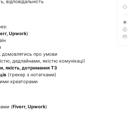
ь, відповідальність
ез:
verr, Upwork
)
аїн
и
, домовлятись про умови
істю, дедлайнами, якістю комунікації
и, якість, дотримання ТЗ
ців
(трекер з нотатками)
ими креаторами
ами (
Fiverr, Upwork
)