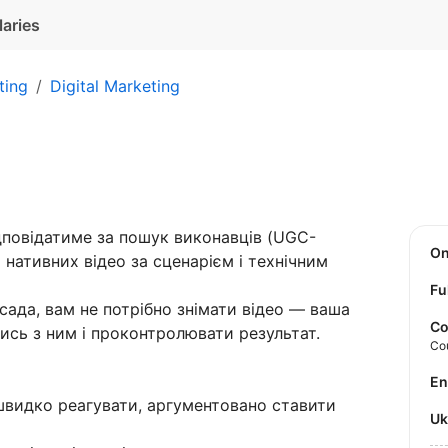
laries
ting
Digital Marketing
повідатиме за пошук виконавців (UGC-
O
 нативних відео за сценарієм і технічним
Fu
ада, вам не потрібно знімати відео — ваша
Co
ись з ним і проконтролювати результат.
Co
E
 швидко реагувати, аргументовано ставити
U