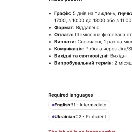
Графік:
5 днів на тиждень,
гнучк
17:00, з 10:00 до 18:00 або з 11:00
Формат:
Віддалено
Оплата:
Щомісячна фіксована ста
Виплати:
Своєчасні, 1 раз на міс
Комунікація:
Робота через Jira/S
Вихідні та святкові дні:
Вихідні —
Випробувальний термін:
2 місяц
Required languages
English
B1 - Intermediate
Ukrainian
C2 - Proficient
The job ad is no longer active