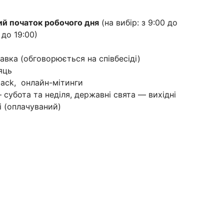
ий початок робочого дня
(на вибір: з 9:00 до
 до 19:00)
вка (обговорюється на співбесіді)
яць
lack, онлайн-мітинги
 субота та неділя, державні свята — вихідні
і (оплачуваний)