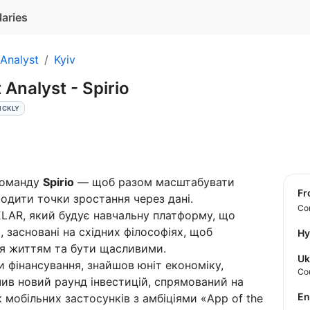
laries
Analyst
Kyiv
 Analyst - Spirio
ICKLY
команду
Spirio
— щоб разом масштабувати
f
одити точки зростання через дані.
Con
KELAR, який будує навчальну платформу, що
 засновані на східних філософіях, щоб
Hy
я життям та бути щасливими.
Uk
и фінансування, знайшов юніт економіку,
Co
ив новий раунд інвестицій, спрямований на
E
 мобільних застосунків з амбіціями «App of the