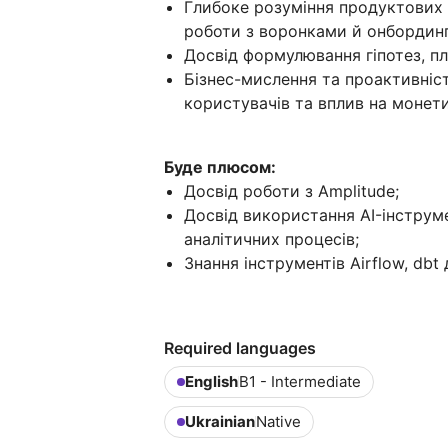
Глибоке розуміння продуктових м
роботи з воронками й онбордин
Досвід формулювання гіпотез, пла
Бізнес-мислення та проактивніс
користувачів та вплив на монети
Буде плюсом:
Досвід роботи з Amplitude;
Досвід використання AI-інструм
аналітичних процесів;
Знання інструментів Airflow, dbt
Required languages
English
B1 - Intermediate
Ukrainian
Native