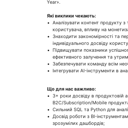
Year».
Які виклики чекають:
Аналізувати контент продукту з
користувача, впливу на монетиз
Знаходити закономірності та пе
індивідуального досвіду користу
Підвищувати показники успішног
ефективного залучення та утрим
Забезпечувати команду всім необх
Інтегрувати AI-інструменти в ан
Що для нас важливо:
3+ роки досвіду в продуктовій а
B2C/Subscription/Mobile продукт
Сильний SQL та Python для аналі
Досвід роботи з BI-інструментам
зрозумілих дашбордів;