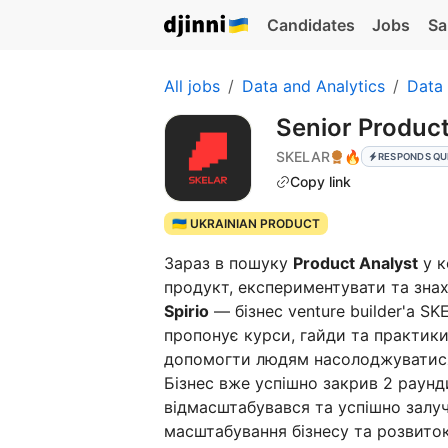
Candidates
Jobs
Sa
All jobs
Data and Analytics
Data 
Senior Product
SKELAR
🔥
RESPONDS QU
Copy link
🇺🇦 UKRAINIAN PRODUCT
Зараз в пошуку
Product Analyst
у 
продукт, експериментувати та знах
Spirio
— бізнес venture builder'a S
пропонує курси, гайди та практики,
допомогти людям насолоджуватис
Бізнес вже успішно закрив 2 раунд
відмасштабувався та успішно залуч
масштабування бізнесу та розвиток