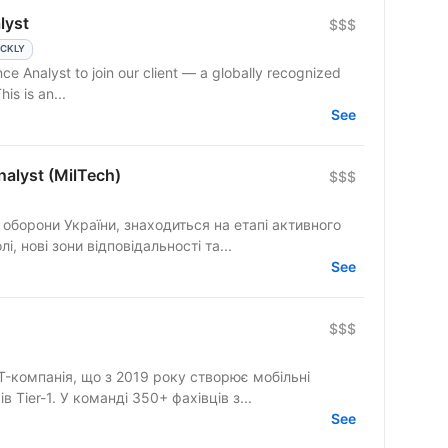
lyst
$$$
ICKLY
ce Analyst to join our client — a globally recognized
his is an...
See
nalyst (MilTech)
$$$
 оборони України, знаходиться на етапі активного
, нові зони відповідальності та...
See
$$$
T-компанія, що з 2019 року створює мобільні
 Tier-1. У команді 350+ фахівців з...
See