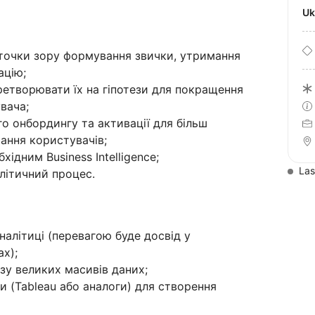
U
 точки зору формування звички, утримання
ацію;
ретворювати їх на гіпотези для покращення
вача;
о онбордингу та активації для більш
ання користувачів;
ідним Business Intelligence;
Las
алітичний процес.
налітиці (перевагою буде досвід у
ах);
зу великих масивів даних;
и (Tableau або аналоги) для створення