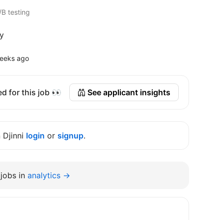
/B testing
y
eeks ago
d for this job 👀
See applicant insights
n Djinni
login
or
signup
.
jobs in
analytics →