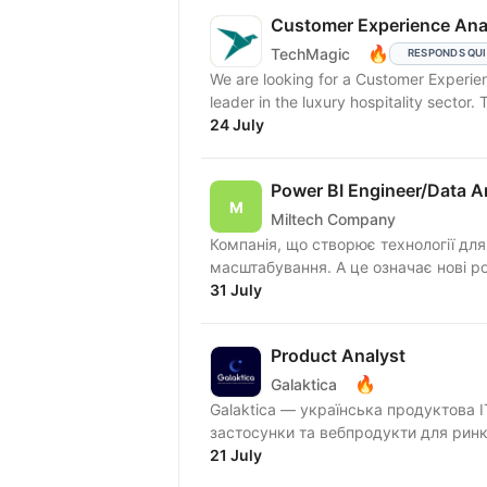
Customer Experience Ana
🔥
TechMagic
RESPONDS QU
We are looking for a Customer Experien
leader in the luxury hospitality sector. T
24 July
Power BI Engineer/Data A
Miltech Company
Компанія, що створює технології для
масштабування. А це означає нові ролі
31 July
Product Analyst
🔥
Galaktica
Galaktica — українська продуктова I
застосунки та вебпродукти для ринків
21 July