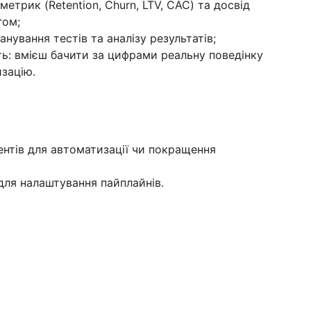
етрик (Retention, Churn, LTV, CAC) та досвід
гом;
нування тестів та аналізу результатів;
ть: вмієш бачити за цифрами реальну поведінку
зацію.
ентів для автоматизації чи покращення
 для налаштування пайплайнів.