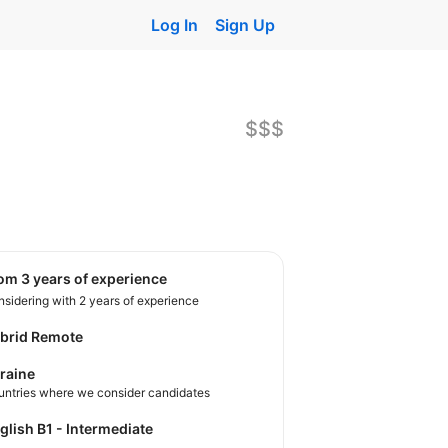
Log In
Sign Up
$$$
rom 3 years of experience
sidering with 2 years of experience
brid Remote
raine
untries where we consider candidates
nglish B1 - Intermediate