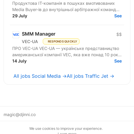
Продуктова IT-компанія в пошуках вмотивованих
Media Buyer-ів до внутрішньої арбітражної команди.
Розглядаємо спеціалістів із досвідом самостійних
29 July
See
запусків...
SMM Manager
$$
VEC-UA
RESPONDS QUICKLY
ПРО VEC-UA VEC-UA — українське представництво
американської компанії VEC, яка вже понад 10 років
трансформує будівельну галузь за допомогою BIM
14 July
See
та VDC...
All jobs Social Media →
All jobs Traffic Jet →
magic@djinni.co
Terms of Use
We use cookies to improve your experience.
Suggest an idea
Learn more