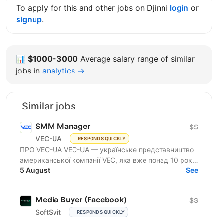
To apply for this and other jobs on Djinni
login
or
signup
.
📊
$1000-3000
Average salary range of similar
jobs in
analytics →
Similar jobs
SMM Manager
$$
VEC-UA
RESPONDS QUICKLY
ПРО VEC-UA VEC-UA — українське представництво
американської компанії VEC, яка вже понад 10 років
трансформує будівельну галузь за допомогою BIM
5 August
See
та VDC...
Media Buyer (Facebook)
$$
SoftSvit
RESPONDS QUICKLY