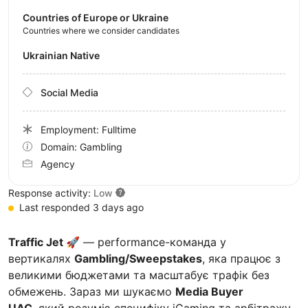
Countries of Europe or Ukraine
Countries where we consider candidates
Ukrainian Native
Social Media
Employment: Fulltime
Domain: Gambling
Agency
Response activity:
Low
Last responded 3 days ago
Traffic Jet 🚀
— performance-команда у
вертикалях
Gambling/Sweepstakes
, яка працює з
великими бюджетами та масштабує трафік без
обмежень. Зараз ми шукаємо
Media Buyer
UAC
, який розуміє специфіку iGaming та арбітражу