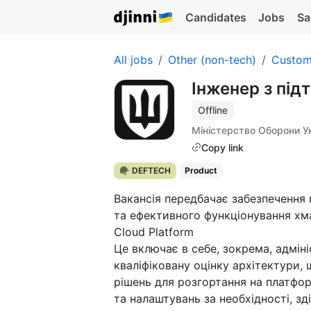
Candidates
Jobs
Sa
All jobs
Other (non-tech)
Custom
Інженер з під
Offline
Міністерство Оборони У
Copy link
🪖 DEFTECH
Product
Вакансія передбачає забезпечення 
та ефективного функціонування хма
Cloud Platform
Це включає в себе, зокрема, адмін
кваліфіковану оцінку архітектури,
рішень для розгортання на платфор
та налаштувань за необхідності, з