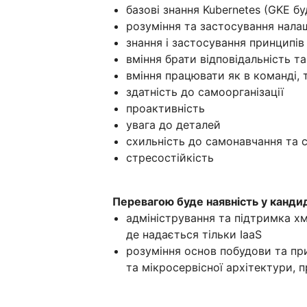
базові знання Kubernetes (GKE б
розуміння та застосування нала
знання і застосування принципів Z
вміння брати відповідальність т
вміння працювати як в команді, 
здатність до самоорганізації
проактивність
увага до деталей
схильність до самонавчання та 
стресостійкість
Перевагою буде наявність у кандид
адміністрування та підтримка х
де надається тільки IaaS
розуміння основ побудови та пр
та мікросервісної архітектури, 