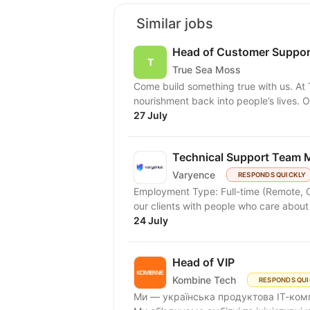
Similar jobs
Head of Customer Suppor
True Sea Moss
Come build something true with us. At T
nourishment back into people’s lives. O
27 July
Technical Support Team 
Varyence
RESPONDS QUICKLY
Employment Type: Full-time (Remote, Office, or Hybrid) At Var
our clients with people who care about
24 July
Head of VIP
Kombine Tech
RESPONDS QUI
Ми — українська продуктова ІТ-комп