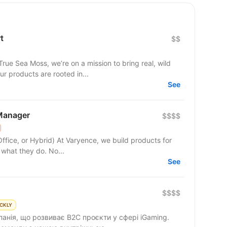
t
$$
rue Sea Moss, we’re on a mission to bring real, wild
ur products are rooted in...
See
Manager
$$$$
yence, we build products for
 what they do. No...
See
$$$$
CKLY
анія, що розвиває B2C проєкти у сфері iGaming.