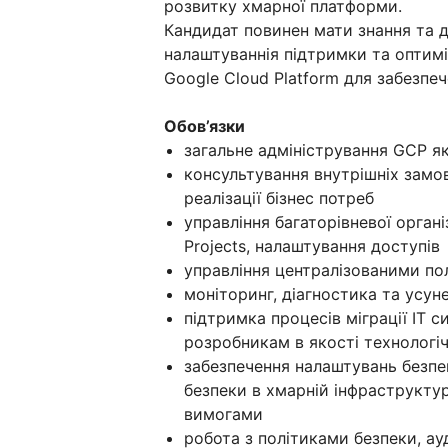
розвитку хмарної платформи.
Кандидат повинен мати знання та д
налаштуваннія підтримки та оптимі
Google Cloud Platform для забезпеч
Обов’язки
загальне адміністрування GCP як
консультування внутрішніх замо
реалізації бізнес потреб
управління багаторівневої органі
Projects, налаштування доступів
управління централізованими полі
моніторинг, діагностика та усун
підтримка процесів міграції ІТ с
розробникам в якості технологі
забезпечення налаштувань безпе
безпеки в хмарній інфраструкт
вимогами
робота з політиками безпеки, ау