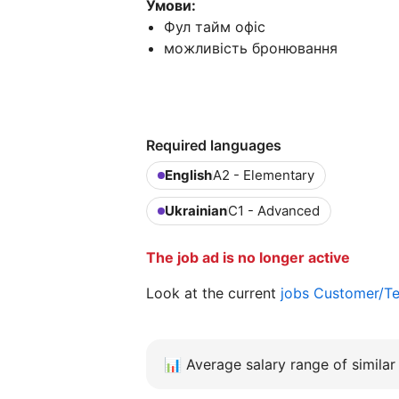
Умови:
Фул тайм офіс
можливість бронювання
Required languages
English
A2 - Elementary
Ukrainian
C1 - Advanced
The job ad is no longer active
Look at the current
jobs Customer/Te
📊
Average salary range of similar 