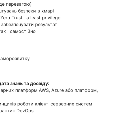
уде перевагою)
штувань безпеки в хмарі
ero Trust та least privilege
а забезпечувати результат
так і самостійно
саморозвитку
ата знань та досвіду:
марних платформ AWS, Azure або платформ,
инципів роботи клієнт-серверних систем
практик DevOps