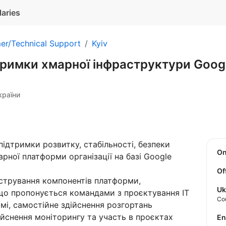
laries
er/Technical Support
Kyiv
тримки хмарної інфраструктури Googl
країни
підтримки розвитку, стабільності, безпеки
O
рної платформи організації на базі Google
Of
істрування компонентів платформи,
Uk
 що пропонується командами з проєктування ІТ
Co
мі, самостійне здійснення розгортань
дійснення моніторингу та участь в проєктах
E