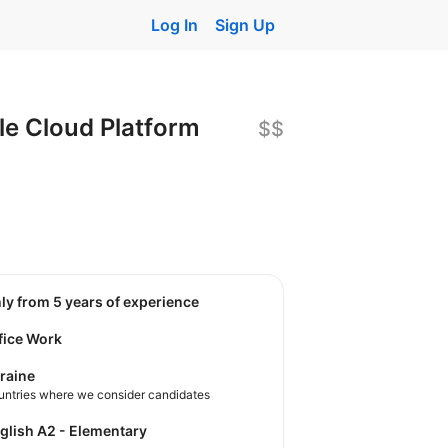
Log In
Sign Up
e Cloud Platform
$$
nly from 5 years of experience
fice Work
raine
untries where we consider candidates
nglish A2 - Elementary