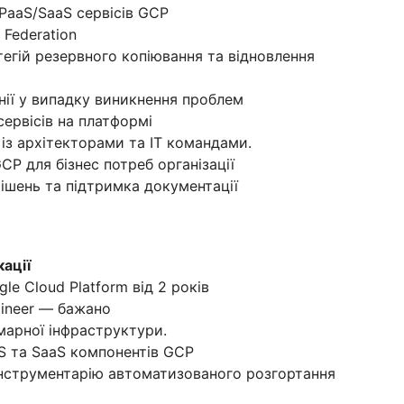
PaaS/SaaS сервісів GCP
y Federation
егій резервного копіювання та відновлення
інії у випадку виникнення проблем
сервісів на платформі
із архітекторами та ІТ командами.
CP для бізнес потреб організації
ішень та підтримка документації
кації
le Cloud Platform від 2 років
gineer — бажано
марної інфраструктури.
aS та SaaS компонентів GCP
інструментарію автоматизованого розгортання