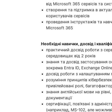
від Microsoft 365 сервісів та си
створення та підтримка в актуал
користувачів сервісів
проведення інструктажів та нав
Microsoft 365
Необхідні навички, досвід і кваліфі
практичний досвід роботи з сер
середовищах від 2 років
знання та досвід застосування о
зокрема Entra ID, Exchange Online
досвід роботи з налаштуванням п
розуміння принципів кібербезпеки
привілейовані ролі, багатофакто
знання англійської мови на рівні
документації
сертифікації, пов’язані з адмініс
(наприклад, MS-102, але можливі 