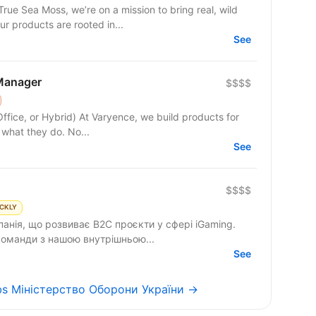
rue Sea Moss, we’re on a mission to bring real, wild
ur products are rooted in...
See
Manager
$$$$
yence, we build products for
 what they do. No...
See
$$$$
CKLY
анія, що розвиває B2C проєкти у сфері iGaming.
 команди з нашою внутрішньою...
See
obs Міністерство Оборони України →