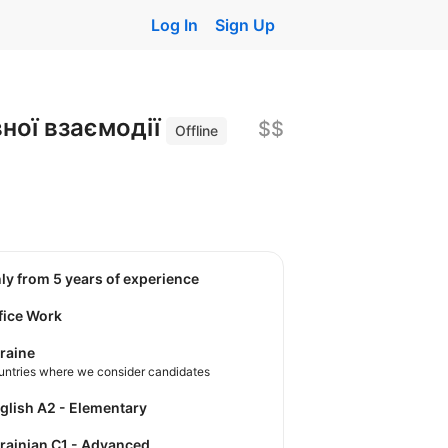
Log In
Sign Up
ної взаємодії
$$
Offline
nly from 5 years of experience
fice Work
raine
untries where we consider candidates
nglish A2 - Elementary
krainian C1 - Advanced