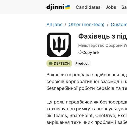
Candidates
Jobs
Sa
All jobs
Other (non-tech)
Custom
Фахівець з пі
Міністерство Оборони У
Copy link
🪖 DEFTECH
Product
Вакансія передбачає здійснення п
сервісів корпоративної взаємодії н
безперебійної роботи сервісів та т
Ця роль передбачає як безпосереднє
технічну підтримку та консультуван
як Teams, SharePoint, OneDrive, Exc
вирішення технічних проблем і заб