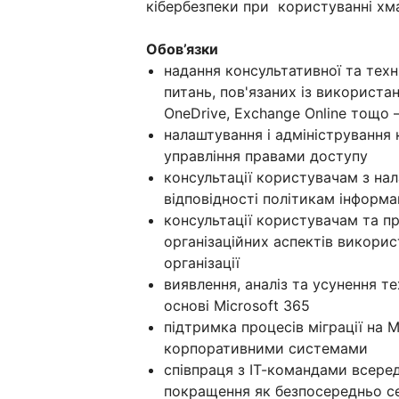
кібербезпеки при користуванні хм
Обов’язки
надання консультативної та техн
питань, пов'язаних із використан
OneDrive, Exchange Online тощо –
налаштування і адміністрування 
управління правами доступу
консультації користувачам з на
відповідності політикам інформа
консультації користувачам та п
організаційних аспектів викорис
організації
виявлення, аналіз та усунення т
основі Microsoft 365
підтримка процесів міграції на M
корпоративними системами
співпраця з ІТ-командами всереди
покращення як безпосередньо сер