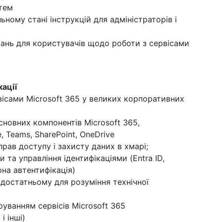
стем
ьному стані інструкцій для адміністраторів і
чань для користувачів щодо роботи з сервісами
кації
вісами Microsoft 365 у великих корпоративних
сновних компонентів Microsoft 365,
, Teams, SharePoint, OneDrive
рав доступу і захисту даних в хмарі;
 та управління ідентифікаціями (Entra ID,
рна автентифікація)
, достатньому для розуміння технічної
труванням сервісів Microsoft 365
і інші)