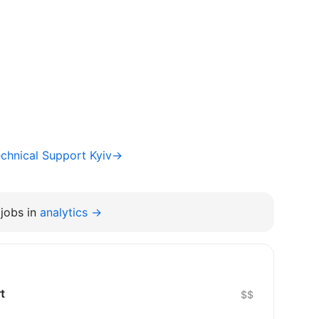
chnical Support Kyiv→
jobs in
analytics →
t
$$