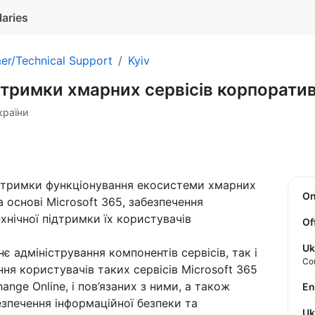
laries
er/Technical Support
Kyiv
дтримки хмарних сервісів корпоратив
країни
ідтримки функціонування екосистеми хмарних
O
а основі Microsoft 365, забезпечення
ехнічної підтримки їх користувачів
Of
Uk
 адміністрування компонентів сервісів, так і
Co
ня користувачів таких сервісів Microsoft 365
hange Online, і пов’язаних з ними, а також
E
езпечення інформаційної безпеки та
U