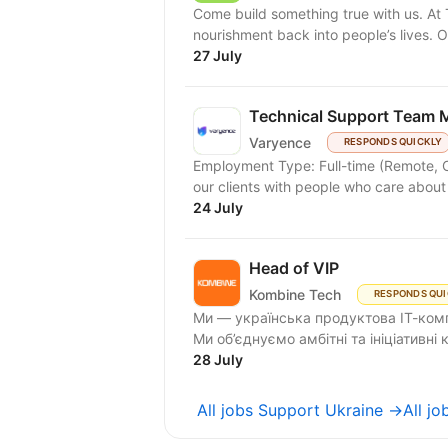
Come build something true with us. At T
nourishment back into people’s lives. O
27 July
Technical Support Team 
Varyence
RESPONDS QUICKLY
Employment Type: Full-time (Remote, Office, or Hybrid) At Var
our clients with people who care about
24 July
Head of VIP
Kombine Tech
RESPONDS QUI
Ми — українська продуктова ІТ-комп
Ми об’єднуємо амбітні та ініціативні
28 July
All jobs Support Ukraine →
All j