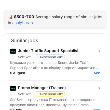
📊
$500-700
Average salary range of similar jobs
in
analytics →
Similar jobs
Junior Traffic Support Specialist
$
SoftSvit
RESPONDS QUICKLY
Шукаємо уважного та енергійного Junior Traffic
Support Specialist-а до відділу інтернет-маркетингу
продуктової ІТ-компанії. Якщо Ви прагнете
9 August
See
розвиватись у...
Promo Manager (Trainee)
$
SoftSvit
RESPONDS QUICKLY
SoftSvit — продуктова IT компанія, яка створює та
просуває власні веб-проєкти. Шукаємо Promo
Manager (Trainee): якщо ти на старті кар'єри й хочеш
27 July
See