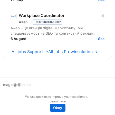
рости...
Workplace Coordinator
$
Авеб
RESPONDS QUICKLY
Aweb – це агенція digital-маркетингу. Ми
спеціалізуємось на SEO та контекстній рекламі,
працюємо із середнім бізнесом, як в Україні, так і за
6 August
See
кордоном....
All jobs Support →
All jobs Prowinsolution →
magic@djinni.co
Terms of Use
We use cookies to improve your experience.
Suggest an idea
Learn more
Remote tech jobs in Europe
Okay