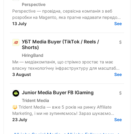
Perspective
Perspective — провідна, сервісна компанія з веб
розробки на Magento, яка прагне надавати передові
рішення для наших e-commerce клієнтів у всьому
13 July
See
світі. Якщо...
УБТ Media Buyer (TikTok / Reels /
$
Shorts)
HiringBand
Ми — медіакомпанія, що стрімко зростає та має
власну технологічну інфраструктуру для масштабної
роботи із соціальними мережами. Щомісяця ми
3 August
See
збільшуємо...
Junior Media Buyer FB IGaming
$
Trident Media
🔱 Trident Media — вже 5 років на ринку Affiliate
Marketing, і ми не зупиняємось! Зараз шукаємо
Assistant Media Buyer-а (Facebook) у нашу команду.
23 July
See
Це...