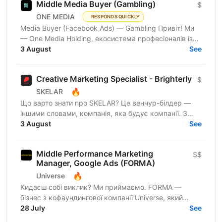
Middle Media Buyer (Gambling)
$
ONE MEDIA
RESPONDS QUICKLY
Media Buyer (Facebook Ads) — Gambling Привіт! Ми
— One Media Holding, екосистема професіоналів із
глибокою експертизою в digital-маркетингу та
3 August
See
арбітражі...
Creative Marketing Specialist - Brighterly
$
🔥
SKELAR
Що варто знати про SKELAR? Це венчур-білдер —
іншими словами, компанія, яка будує компанії. З
нами фаундери створюють consumer-бізнеси, які
3 August
See
стають лідерами...
Middle Performance Marketing
$$
Manager, Google Ads (FORMA)
🔥
Universe
Кидаєш собі виклик? Ми приймаємо. FORMA —
бізнес з кофаундингової компанії Universe, який
створює сервіси для ефективної взаємодії з
28 July
See
файлами різних типів...