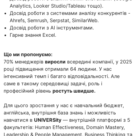
Analytics, Looker Studio/Tableau тощо).
Досвід роботи з системами аналізу конкурентів -
Ahrefs, Semrush, Serpstat, SimilarWeb.
Досвід роботи з AI інструментами.
Гарне знання Excel.
Що ми пропонуємо:
70% менеджерів
виросли
всередині компанії, у 2025
році підвищення отримали 64 людини. У нас
інтенсивний темп і багато відповідальності. Але
саме в такому середовищі задачі, роль і
професійний рівень
ростуть швидше.
Для цього зростання у нас є навчальний бюджет,
англійська, внутрішня база знань і можливість
навчатися в
UNIVERSity
— внутрішній платформі з 5
факультетів: Human Effectiveness, Domain Mastery,
Leadership & People Management, Business Thinking та