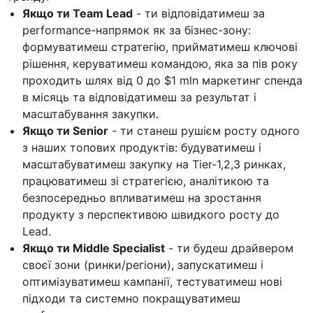
Якщо ти Team Lead
- ти відповідатимеш за
performance-напрямок як за бізнес-зону:
формуватимеш стратегію, прийматимеш ключові
рішення, керуватимеш командою, яка за пів року
проходить шлях від 0 до $1 mln маркетинг спенда
в місяць та відповідатимеш за результат і
масштабування закупки.
Якщо ти Senior
- ти станеш рушієм росту одного
з наших топових продуктів: будуватимеш і
масштабуватимеш закупку на Tier-1,2,3 ринках,
працюватимеш зі стратегією, аналітикою та
безпосередньо впливатимеш на зростання
продукту з перспективою швидкого росту до
Lead.
Якщо ти Middle Specialist
- ти будеш драйвером
своєї зони (ринки/регіони), запускатимеш і
оптимізуватимеш кампанії, тестуватимеш нові
підходи та системно покращуватимеш