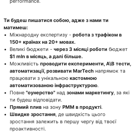
performance.
Ти будеш пишатися собою, адже з нами ти
матимеш:
Міжнародну експертизу -
робота з трафіком в
150+ країнах на 20+ мовах.
Великі бюджети -
через 3 місяці роботи
бюджет
$1 mln в місяць, а далі більше.
Можливість
проводити експерименти, А\В тести,
автоматизації, розвивати MarTech
напрямок та
працювати з унікальною
кастомною
автоматизованою інфраструктурою
.
Повне
"оунерство"
над
зонами маркетингу
, за які
ти будеш відповідати.
Прямий плив
на зону
PMM в продукті
.
Швидке зростання
, де швидкість цього
зростання залежить в першу чергу від твоєї
проактивності.