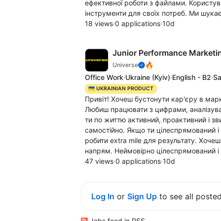
ефективної роботи з файлами. Користува
інструменти для своїх потреб. Ми шукає
18 views
·
0 applications
·
10d
Junior Performance Market
🔥
Universe
Office Work
·
Ukraine
(Kyiv)
·
English - B2
·
S
🇺🇦 UKRAINIAN PRODUCT
Привіт! Хочеш бустонути кар'єру в мар
Любиш працювати з цифрами, аналізува
ти по життю активний, проактивний і зв
самостійно. Якщо ти цілеспрямований і
робити extra mile для результату. Хоче
напрям. Неймовірно цілеспрямований і
47 views
·
0 applications
·
10d
Log In
or
Sign Up
to see all poste
Jobs feed in RSS