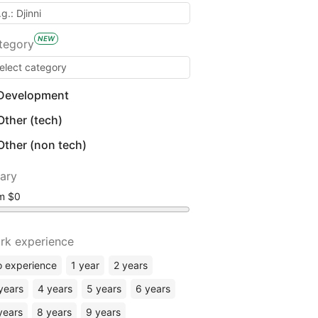
NEW
tegory
Development
Other (tech)
Other (non tech)
lary
om
rk experience
 experience
1 year
2 years
years
4 years
5 years
6 years
years
8 years
9 years