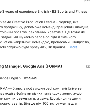
e
·
3 years of experience
·
English - B2
·
Sports and Fitness
аємо Creative Production Lead-а - людину, яка
ого продакшну, допоможе команді працювати швидше,
отрібним обсягом рекламних креативів. Це точно не
задачі, ми шукаємо hands-on ліда й сильного
roduction-напрямом: командою, процесами, швидкістю,
Тобі потрібно буде зрозуміти, як працює...
More
ing Manager, Google Ads (FORMA)
$$
rience
·
English - B2
·
SaaS
MA — бізнес з кофаундингової компанії Universe,
аємодії з файлами різних типів (документи, аудіо,
ягти крутих результатів, а саме: Щомісяця нашими
ористувачів. Більше ніж 100 інструментів для