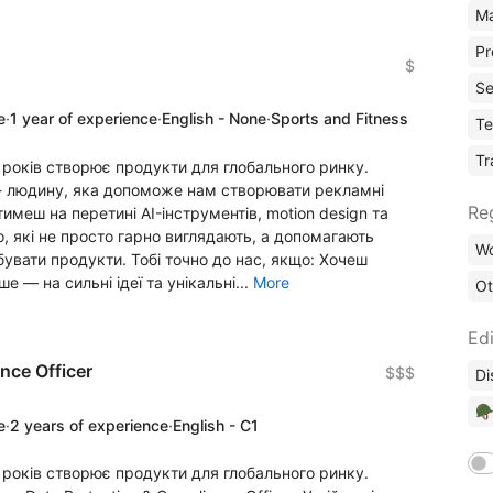
Ma
Pr
$
Se
e
·
1 year of experience
·
English - None
·
Sports and Fitness
Te
Tr
8 років створює продукти для глобального ринку.
 - людину, яка допоможе нам створювати рекламні
Re
имеш на перетині AI-інструментів, motion design та
, які не просто гарно виглядають, а допомагають
Wo
увати продукти. Тобі точно до нас, якщо: Хочеш
е — на сильні ідеї та унікальні...
More
Ot
Edi
nce Officer
$$$
Di
🪖
e
·
2 years of experience
·
English - C1
8 років створює продукти для глобального ринку.