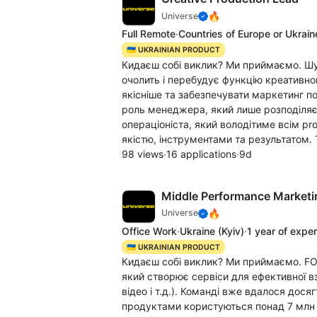
🔥
Universe
Full Remote
·
Countries of Europe or Ukrain
🇺🇦 UKRAINIAN PRODUCT
Кидаєш собі виклик? Ми приймаємо. Шук
очолить і перебудує функцію креативн
якісніше та забезпечувати маркетинг п
роль менеджера, який лише розподіляє 
операціоніста, який володітиме всім p
якістю, інструментами та результатом. 
98 views
·
16 applications
·
9d
Middle Performance Market
🔥
Universe
Office Work
·
Ukraine
(Kyiv)
·
1 year of expe
🇺🇦 UKRAINIAN PRODUCT
Кидаєш собі виклик? Ми приймаємо. FOR
який створює сервіси для ефективної вз
відео і т.д.). Команді вже вдалося дос
продуктами користуються понад 7 млн к