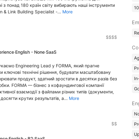
 з понад 180 країн світу вибирають наші інструменти
10
 Link Building Specialist -...
More
Em
R
$$$$
Co
erience
·
English - None
·
SaaS
A
каємо Engineering Lead у FORMA, який прагне
Pr
 ключові технічні рішення, будувати масштабовану
In
рювати продукт, здатний зростати в десятки разів без
робки. FORMA — бізнес з кофаундингової компанії
Go
ктивної взаємодії з файлами різних типів (документи,
 досягти крутих результатів, а...
More
En
No
$$
Pr
Up
ence
·
English - B2
·
SaaS