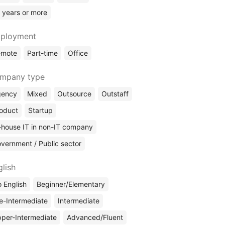
 years or more
ployment
emote
Part-time
Office
mpany type
gency
Mixed
Outsource
Outstaff
oduct
Startup
-house IT in non-IT company
vernment / Public sector
glish
 English
Beginner/Elementary
e-Intermediate
Intermediate
per-Intermediate
Advanced/Fluent