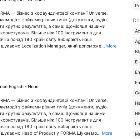
Pr
MA — бізнес з кофаундингової компанії Universe,
аємодії з файлами різних типів (документи, аудіо,
Do
ягти крутих результатів, а саме: Щомісяця нашими
Ad
ористувачів. Більше ніж 100 інструментів для
чі з понад 180 країн світу вибирають наші
Ag
 шукаємо Localization Manager, який допоможе...
More
Bl
E-
En
En
ence
·
English - None
Ga
MA — бізнес з кофаундингової компанії Universe,
Ha
аємодії з файлами різних типів (документи, аудіо,
H
ягти крутих результатів, а саме: Щомісяця нашими
ористувачів. Більше ніж 100 інструментів для
Lo
чі з понад 180 країн світу вибирають наші
и шукаємо Head of Product у FORMA Шукаємо...
More
M