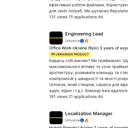
ефективної роботи файлами. Користувачі
для своїх потреб. Ми шукаємо Reputation &
131 views
·
15 applications
·
4d
Engineering Lead
🔥
Universe
Office Work
·
Ukraine
(Kyiv)
·
3 years of exp
🇺🇦 UKRAINIAN PRODUCT
Кидаєш собі виклик? Ми приймаємо. Шу
максимального впливу та хоче приймати
архітектуру, розвивати команду та ство
компромісів у швидкості та якості роз
Universe, який створює сервіси для ефе
аудіо, відео і т.д.). Команді вже вдалося
181 views
·
21 applications
·
4d
Localization Manager
🔥
Universe
Hybrid Remote
·
Ukraine
·
2 years of experi