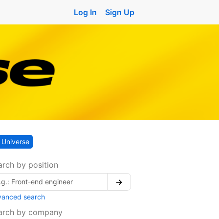
Log In
Sign Up
Universe
arch by position
→
vanced search
arch by company