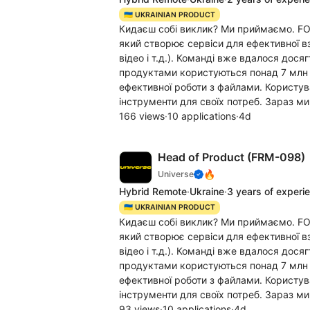
🇺🇦 UKRAINIAN PRODUCT
Кидаєш собі виклик? Ми приймаємо. FOR
який створює сервіси для ефективної вз
відео і т.д.). Команді вже вдалося дос
продуктами користуються понад 7 млн к
ефективної роботи з файлами. Користува
інструменти для своїх потреб. Зараз ми
166 views
·
10 applications
·
4d
Head of Product (FRM-098)
🔥
Universe
Hybrid Remote
·
Ukraine
·
3 years of experi
🇺🇦 UKRAINIAN PRODUCT
Кидаєш собі виклик? Ми приймаємо. FOR
який створює сервіси для ефективної вз
відео і т.д.). Команді вже вдалося дос
продуктами користуються понад 7 млн к
ефективної роботи з файлами. Користува
інструменти для своїх потреб. Зараз м
93 views
·
10 applications
·
4d