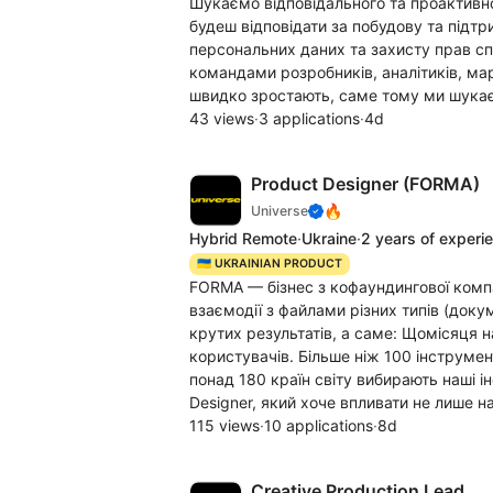
Шукаємо відповідального та проактивного
будеш відповідати за побудову та підт
персональних даних та захисту прав спо
командами розробників, аналітиків, мар
швидко зростають, cаме тому ми шукаєм
43 views
·
3 applications
·
4d
Product Designer (FORMA)
🔥
Universe
Hybrid Remote
·
Ukraine
·
2 years of experi
🇺🇦 UKRAINIAN PRODUCT
FORMA — бізнес з кофаундингової компа
взаємодії з файлами різних типів (докум
крутих результатів, а саме: Щомісяця
користувачів. Більше ніж 100 інструмен
понад 180 країн світу вибирають наші і
Designer, який хоче впливати не лише на
115 views
·
10 applications
·
8d
Creative Production Lead