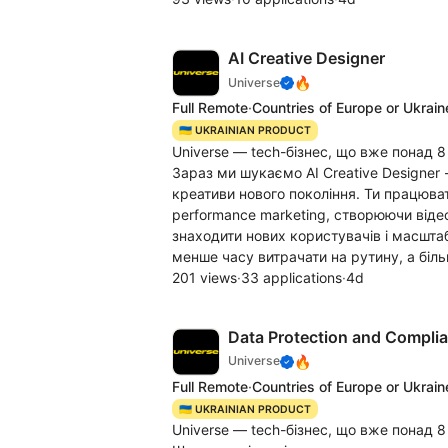
AI Creative Designer
🔥
Universe
Full Remote
·
Countries of Europe or Ukrain
🇺🇦 UKRAINIAN PRODUCT
Universe — tech-бізнес, що вже понад 
Зараз ми шукаємо AI Сreative Designer
креативи нового покоління. Ти працюват
performance marketing, створюючи відео
знаходити нових користувачів і масштаб
менше часу витрачати на рутину, а більш
201 views
·
33 applications
·
4d
Data Protection and Complia
🔥
Universe
Full Remote
·
Countries of Europe or Ukrain
🇺🇦 UKRAINIAN PRODUCT
Universe — tech-бізнес, що вже понад 