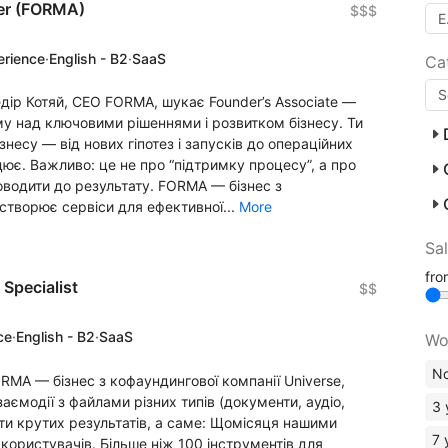
er (FORMA)
$$$
erience
·
English - B2
·
SaaS
Ca
ір Котяй, CEO FORMA, шукає Founder’s Associate —
у над ключовими рішеннями і розвитком бізнесу. Ти
знесу — від нових гіпотез і запусків до операційних
цює. Важливо: це не про “підтримку процесу”, а про
 доводити до результату. FORMA — бізнес з
 створює сервіси для ефективної...
More
Sa
fr
 Specialist
$$
ce
·
English - B2
·
SaaS
Wo
No
MA — бізнес з кофаундингової компанії Universe,
аємодії з файлами різних типів (документи, аудіо,
3 
ягти крутих результатів, а саме: Щомісяця нашими
7 
ористувачів. Більше ніж 100 інструментів для