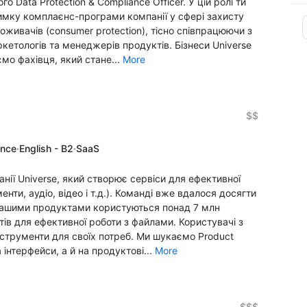
 Data Protection & Compliance Officer. У цій ролі ти
римку комплаєнс-програми компанії у сфері захисту
живачів (consumer protection), тісно співпрацюючи з
кетологів та менеджерів продуктів. Бізнеси Universe
о фахівця, який стане...
More
$$
ence
·
English - B2
·
SaaS
нії Universe, який створює сервіси для ефективної
енти, аудіо, відео і т.д.). Команді вже вдалося досягти
 нашими продуктами користуються понад 7 млн
тів для ефективної роботи з файлами. Користувачі з
нструменти для своїх потреб. Ми шукаємо Product
 інтерфейси, а й на продуктові...
More
$$$