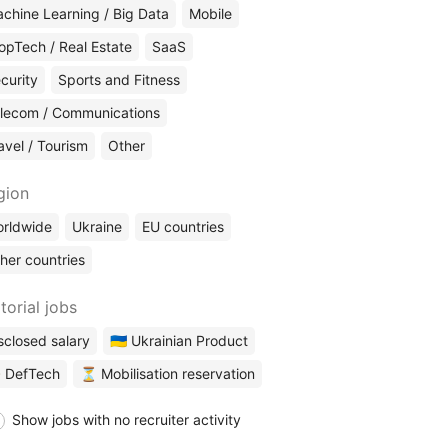
chine Learning / Big Data
Mobile
opTech / Real Estate
SaaS
curity
Sports and Fitness
lecom / Communications
avel / Tourism
Other
gion
rldwide
Ukraine
EU countries
her countries
torial jobs
sclosed salary
🇺🇦 Ukrainian Product
 DefTech
⏳ Mobilisation reservation
Show jobs with no recruiter activity