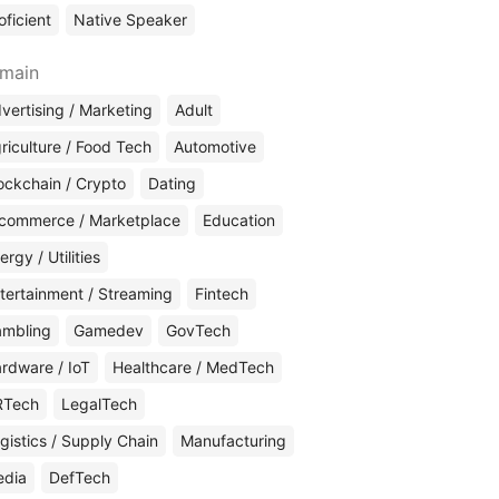
oficient
Native Speaker
main
vertising / Marketing
Adult
riculture / Food Tech
Automotive
ockchain / Crypto
Dating
commerce / Marketplace
Education
ergy / Utilities
tertainment / Streaming
Fintech
mbling
Gamedev
GovTech
rdware / IoT
Healthcare / MedTech
RTech
LegalTech
gistics / Supply Chain
Manufacturing
edia
DefTech