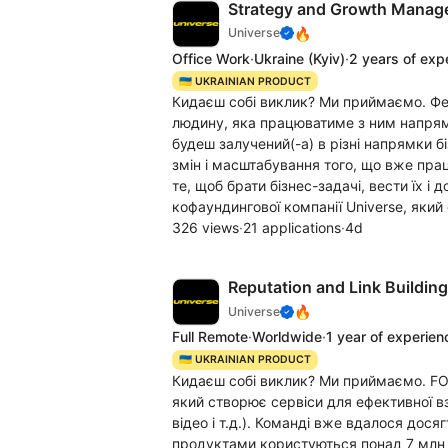
Strategy and Growth Manag
🔥
Universe
Office Work
·
Ukraine
(Kyiv)
·
2 years of exp
🇺🇦 UKRAINIAN PRODUCT
Кидаєш собі виклик? Ми приймаємо. Фед
людину, яка працюватиме з ним напрям
будеш залучений(-а) в різні напрямки бі
змін і масштабування того, що вже пра
те, щоб брати бізнес-задачі, вести їх і
кофаундингової компанії Universe, який
326 views
·
21 applications
·
4d
Reputation and Link Building
🔥
Universe
Full Remote
·
Worldwide
·
1 year of experien
🇺🇦 UKRAINIAN PRODUCT
Кидаєш собі виклик? Ми приймаємо. FOR
який створює сервіси для ефективної вз
відео і т.д.). Команді вже вдалося дос
продуктами користуються понад 7 млн к