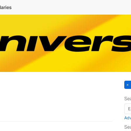
laries
Se
Ad
Se