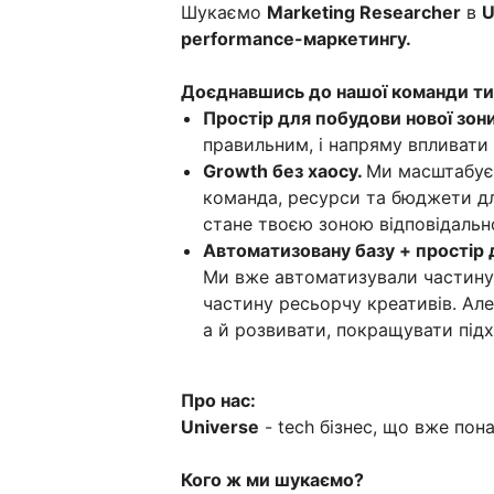
Шукаємо
Marketing Researcher
в
U
performance-маркетингу.
Доєднавшись до нашої команди т
Простір для побудови нової зони
правильним, і напряму впливати 
Growth без хаосу.
Ми масштабуємо
команда, ресурси та бюджети для
стане твоєю зоною відповідально
Автоматизовану базу + простір
Ми вже автоматизували частину п
частину ресьорчу креативів. А
а й розвивати, покращувати під
Про нас:
Universe
- tech бізнес, що вже пон
Кого ж ми шукаємо?