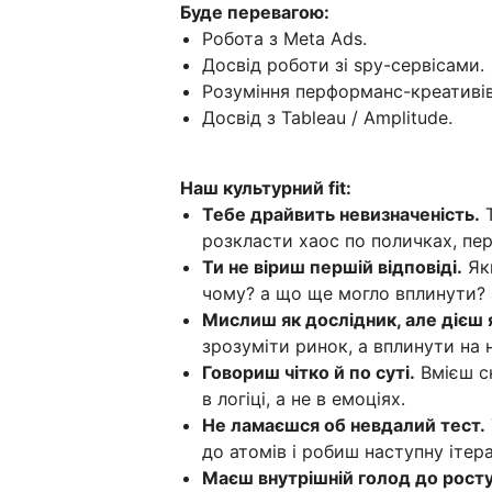
Буде перевагою:
Робота з Meta Ads.
Досвід роботи зі spy-сервісами.
Розуміння перформанс-креативів
Досвід з Tableau / Amplitude.
Наш культурний fit:
Тебе драйвить невизначеність.
Т
розкласти хаос по поличках, пер
Ти не віриш першій відповіді.
Якщ
чому? а що ще могло вплинути? 
Мислиш як дослідник, але дієш 
зрозуміти ринок, а вплинути на 
Говориш чітко й по суті.
Вмієш ск
в логіці, а не в емоціях.
Не ламаєшся об невдалий тест.
до атомів і робиш наступну ітер
Маєш внутрішній голод до росту