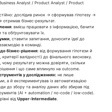
usiness Analyst / Product Analyst / Product
остійно: дослідив ринок → сформував гіпотезу →
→ отримав бізнес-результат.
лення
: вмієш працювати з інформацією, бачити
 та обґрунтовувати їх.
думки
, ставити запитання, доносити ідеї до
взаємодію в команді.
 до бізнес-рішення:
від формування гіпотези й
 критерії валідності) до фінального висновку.
чому результату можна довіряти, скільки
рішення і що саме вплинуло на outcome.
струментів у дослідженнях:
не лише
и, а й експериментував із автоматизацією
оди до збору та аналізу даних або збирав під
рументів (AI + automation / no-code / low-code).
рівні від
Upper-Intermediate
.