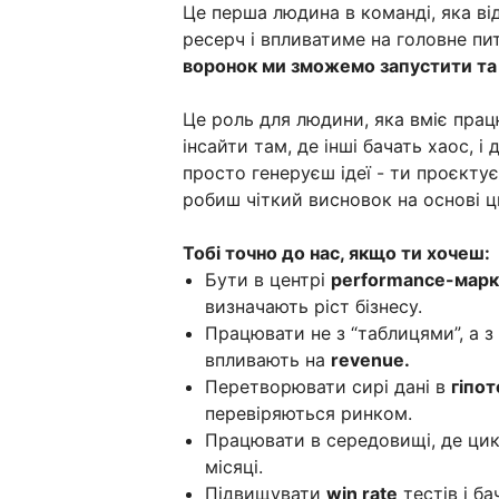
Це перша людина в команді, яка в
ресерч і впливатиме на головне пи
воронок ми зможемо запустити т
Це роль для людини, яка вміє пра
інсайти там, де інші бачать хаос, і
просто генеруєш ідеї - ти проєкту
робиш чіткий висновок на основі ц
Тобі точно до нас, якщо ти хочеш:
Бути в центрі
performance-марк
визначають ріст бізнесу.
Працювати не з “таблицями”, а з
впливають на
revenue.
Перетворювати сирі дані в
гіпот
перевіряються ринком.
Працювати в середовищі, де ци
місяці.
Підвищувати
win rate
тестів і б