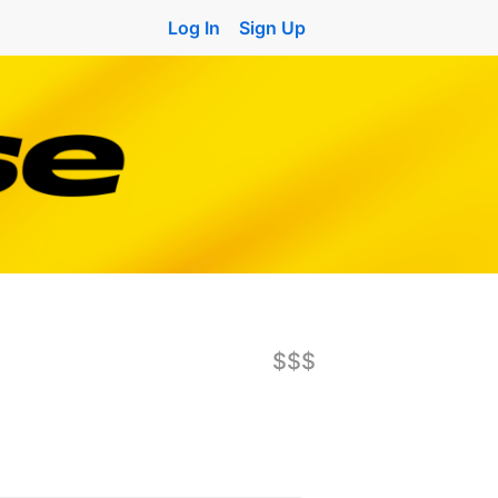
Log In
Sign Up
$$$