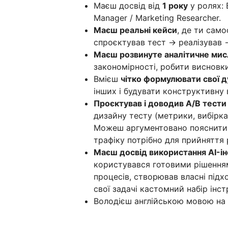
Маєш досвід від
1 року
у ролях: B
Manager / Marketing Researcher.
Маєш реальні кейси
, де ти сам
спроєктував тест → реалізував 
Маєш розвинуте аналітичне мис
закономірності, робити висновки
Вмієш
чітко формулювати свої 
інших і будувати конструктивну 
Проєктував і доводив A/B тести
дизайну тесту (метрики, вибірка,
Можеш аргументовано пояснити, 
трафіку потрібно для прийняття 
Маєш досвід використання AI-ін
користувався готовими рішенням
процесів, створював власні підх
свої задачі кастомний набір інст
Володієш англійською мовою на 