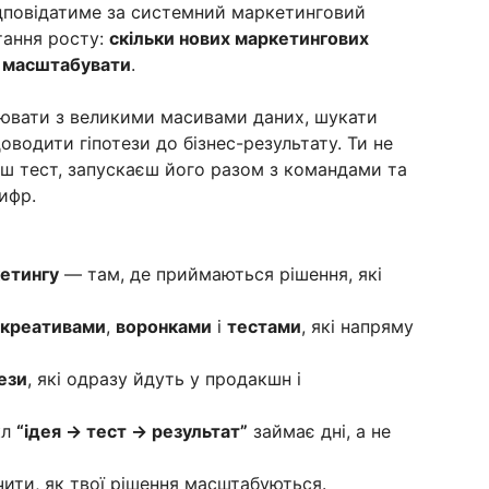
ідповідатиме за системний маркетинговий
тання росту:
скільки нових маркетингових
а масштабувати
.
цювати з великими масивами даних, шукати
 доводити гіпотези до бізнес-результату. Ти не
єш тест, запускаєш його разом з командами та
ифр.
етингу
— там, де приймаються рішення, які
креативами
,
воронками
і
тестами
, які напряму
ези
, які одразу йдуть у продакшн і
кл
“ідея → тест → результат”
займає дні, а не
ачити, як твої рішення масштабуються.