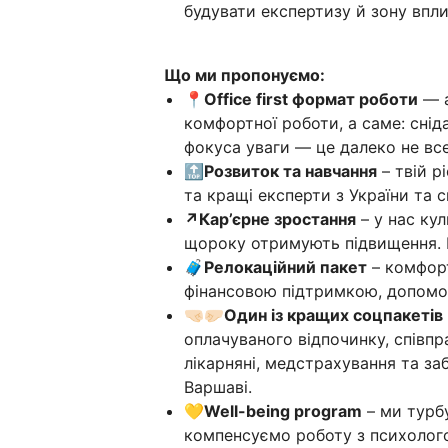
будувати експертизу й зону впли
Що ми пропонуємо:
📍Office first формат роботи
— а
комфортної роботи, а саме: сніда
фокуса уваги — це далеко не все
🔝Розвиток та навчання
– твій р
та кращі експерти з України та
↗️Кар’єрне зростання
– у нас ку
щороку отримують підвищення. В
🧳Релокаційний пакет
– комфорт
фінансовою підтримкою, допомог
🤜🏻🤛🏻Один із кращих соцпакетів
оплачуваного відпочинку, співпр
лікарняні, медстрахування та за
Варшаві.
💛Well-being program
– ми турб
компенсуємо роботу з психолого