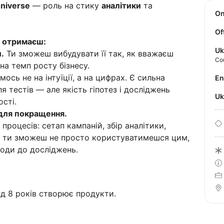
niverse
— роль на стику
аналітики
та
O
Of
и отримаєш:
Uk
.
Ти зможеш вибудувати її так, як вважаєш
Co
на темп росту бізнесу.
сь не на інтуїції, а на цифрах. Є сильна
E
 тестів — але якість гіпотез і досліджень
U
сті.
 для покращення.
роцесів: сетап кампаній, збір аналітики,
ле ти зможеш не просто користуватимешся цим,
ходи до досліджень.
ад 8 років створює продукти.