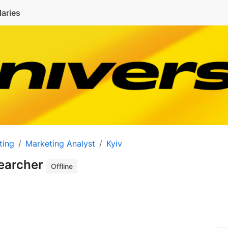
laries
ting
Marketing Analyst
Kyiv
earcher
Offline