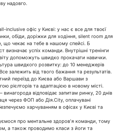
ву надовго.
ll-inclusive офіс у Києві: у нас є все для твоєї
нки, обіди, доріжки для ходіння, silent room для
, що чекає на тебе в нашому спейсі. Б
іст визначає успіх команди. Внутрішні тренінги
 світу допоможуть швидко прокачати навички.
льтура швидкого розвитку: до 10 менеджерів
се залежить від твого бажання та результатів.
ний переїзд до Києва або Варшави з
ою рієлторів та адаптацією в новому місті.
– винагорода відповідає запитам ринку, 20 днів
аця через ФОП або Дія.City, оплачувані
безпечуємо харчуванням в офісах у Києві та
уємося про ментальне здоровʼя команди, тому
м, а також проводимо класи з йоги та