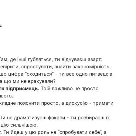
.
ам, де інші губляться, ти відчуваєш азарт:
евірити, спростувати, знайти закономірність.
о цифра “сходиться” - ти все одно питаєш: а
а що ми не врахували?
як підприємець.
Тобі важливо не просто
нього.
ладне пояснити просто, а дискусію - тримати
Ти не драматизуєш факапи - ти розбираєш їх
ацію сильнішою.
.
Ти йдеш у цю роль не “спробувати себе”, а