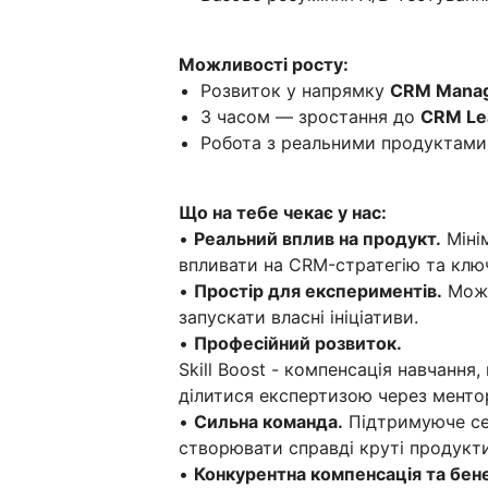
Можливості росту:
Розвиток у напрямку
CRM Manage
З часом — зростання до
CRM Le
Робота з реальними продуктами
Що на тебе чекає у нас:
•
Реальний вплив на продукт.
Міні
впливати на CRM-стратегію та ключ
•
Простір для експериментів.
Можн
запускати власні ініціативи.
•
Професійний розвиток.
Skill Boost - компенсація навчання
ділитися експертизою через менторс
•
Сильна команда.
Підтримуюче се
створювати справді круті продукти
•
Конкурентна компенсація та бен