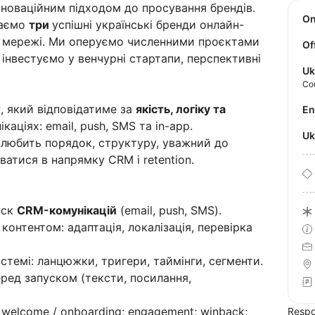
нноваційним підходом до просування брендів.
O
маємо
три
успішні українські бренди онлайн-
кі мережі. Ми оперуємо численними проєктами
Of
 інвестуємо у венчурні стартапи, перспективні
Uk
Co
r
, який відповідатиме за
якість, логіку та
E
аціях: email, push, SMS та in-app.
U
о любить порядок, структуру, уважний до
ватися в напрямку CRM і retention.
уск
CRM-комунікацій
(email, push, SMS).
онтентом: адаптація, локалізація, перевірка
темі: ланцюжки, тригери, таймінги, сегменти.
ред запуском (тексти, посилання,
: welcome / onboarding; engagement; winback;
Respo