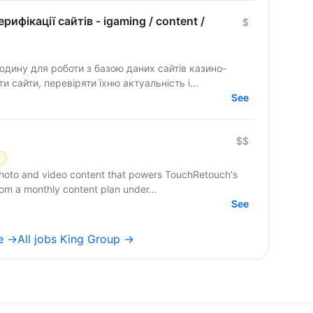
рифікації сайтів - igaming / content /
$
дину для роботи з базою даних сайтів казино-
 сайти, перевіряти їхню актуальність і...
See
$$
Y
photo and video content that powers TouchRetouch's
om a monthly content plan under...
See
ne →
All jobs King Group →