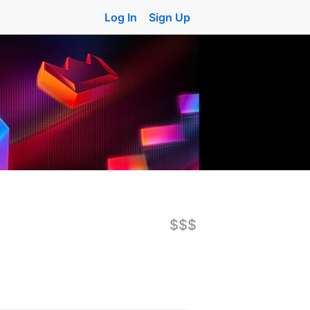
Log In
Sign Up
$$$