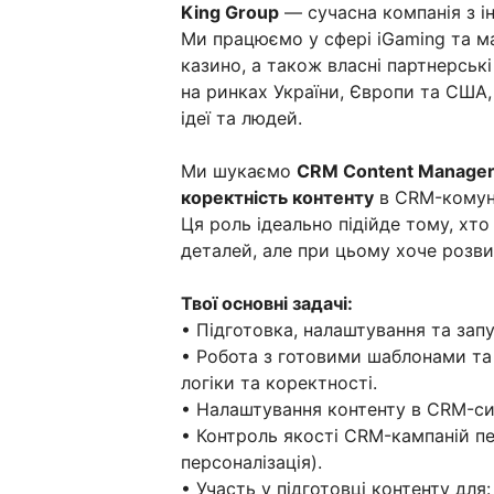
King Group
— сучасна компанія з і
Ми працюємо у сфері iGaming та 
казино, а також власні партнерсь
на ринках України, Європи та США,
ідеї та людей.
Ми шукаємо
CRM Content Manage
коректність контенту
в CRM-комунік
Ця роль ідеально підійде тому, хт
деталей, але при цьому хоче розви
Твої основні задачі:
• Підготовка, налаштування та зап
• Робота з готовими шаблонами та к
логіки та коректності.
• Налаштування контенту в CRM-сис
• Контроль якості CRM-кампаній пе
персоналізація).
• Участь у підготовці контенту для