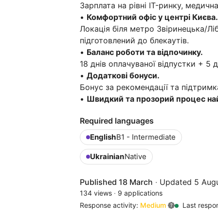
Зарплата на рівні IT-ринку, медичн
•
Комфортний офіс у центрі Києва.
Локація біля метро Звіринецька/Лі
підготовлений до блекаутів.
•
Баланс роботи та відпочинку.
18 днів оплачуваної відпустки + 5 
•
Додаткові бонуси.
Бонус за рекомендації та підтримка
•
Швидкий та прозорий процес на
Required languages
English
B1 - Intermediate
Ukrainian
Native
Published 18 March
·
Updated 5 Aug
134 views
·
9 applications
Response activity:
Medium
Last respo