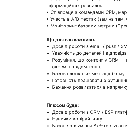
інформаційних розсилок.
• Співпраця з командами CRM, марк
• Участь в A/B-тестах (заміна тем,
• Моніторинг базових метрик (Open
Що для нас важливо:
Досвід роботи з email / push / S
Уважність до деталей і відповіда
Розуміння, що контент у CRM — 
окремі повідомлення.
Базова логіка сегментації (кому
Готовність працювати з рутинни
Бажання розвиватися в напрямку 
Плюсом буде:
Досвід роботи з CRM / ESP-пла
Навички копірайтингу.
Базове розуміння A/B-тестування