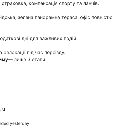
а страховка, компенсація спорту та ланчів.
бідська, зелена панорамна тераса, офіс повністю
додаткові дні для важливих подій.
 релокації під час переїзду.
йму
— лише 3 етапи.
ust
nded yesterday