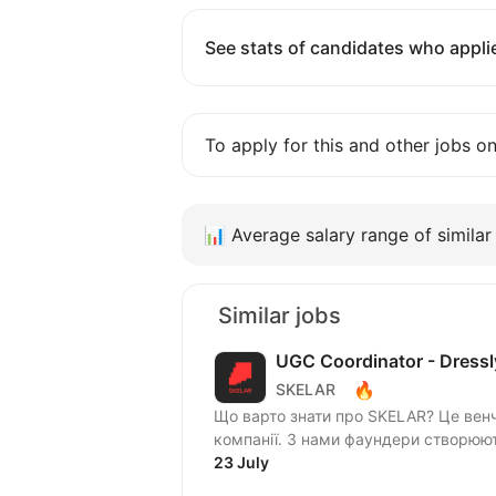
See stats of candidates who applie
To apply for this and other jobs o
📊
Average salary range of similar 
Similar jobs
UGC Coordinator - Dressl
🔥
SKELAR
Що варто знати про SKELAR? Це венч
компанії. З нами фаундери створюють
23 July