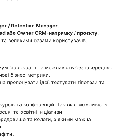
r / Retention Manager
.
ad або Owner CRM-напрямку / проєкту
.
 та великими базами користувачів.
мум бюрократії та можливість безпосередньо
ові бізнес-метрики.
а пропонувати ідеї, тестувати гіпотези та
, курсів та конференцій. Також є можливість
ькі та освітні ініціативи.
редовище та колеги, з якими можна
.
ефіти.