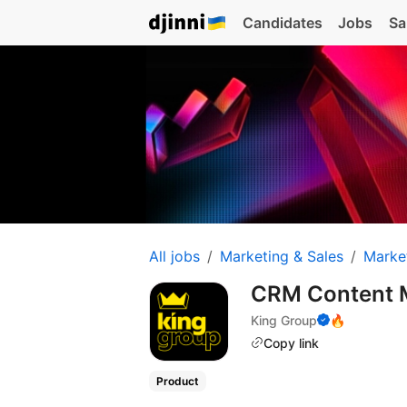
Candidates
Jobs
Sa
All jobs
Marketing & Sales
Marke
CRM Content M
King Group
🔥
Copy link
Product