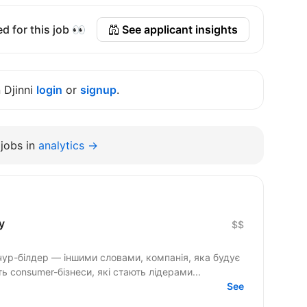
d for this job 👀
See applicant insights
n Djinni
login
or
signup
.
jobs in
analytics →
y
$$
ур-білдер — іншими словами, компанія, яка будує
 consumer-бізнеси, які стають лідерами...
See