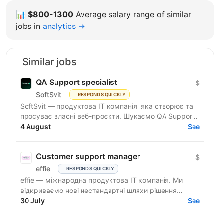
📊
$800-1300
Average salary range of similar
jobs in
analytics →
Similar jobs
QA Support specialist
$
SoftSvit
RESPONDS QUICKLY
SoftSvit — продуктова IT компанія, яка створює та
просуває власні веб-проєкти. Шукаємо QA Support
Specialist: якщо ти цікавишся тестуванням і хочеш...
4 August
See
Customer support manager
$
effie
RESPONDS QUICKLY
effie — міжнародна продуктова IT компанія. Ми
відкриваємо нові нестандартні шляхи рішення
бізнес-викликів, надаючи глобальні хмарні сервіси
30 July
See
(SaaS),...