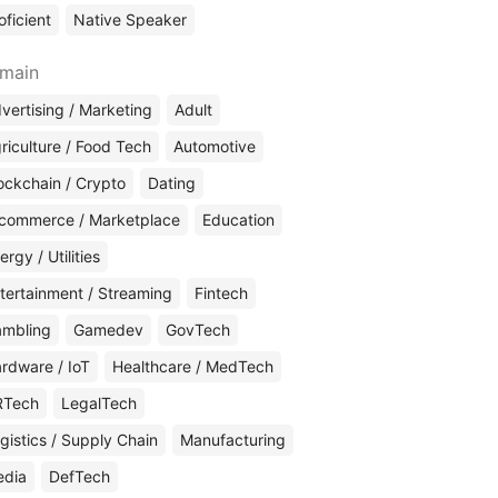
oficient
Native Speaker
main
vertising / Marketing
Adult
riculture / Food Tech
Automotive
ockchain / Crypto
Dating
commerce / Marketplace
Education
ergy / Utilities
tertainment / Streaming
Fintech
mbling
Gamedev
GovTech
rdware / IoT
Healthcare / MedTech
RTech
LegalTech
gistics / Supply Chain
Manufacturing
edia
DefTech