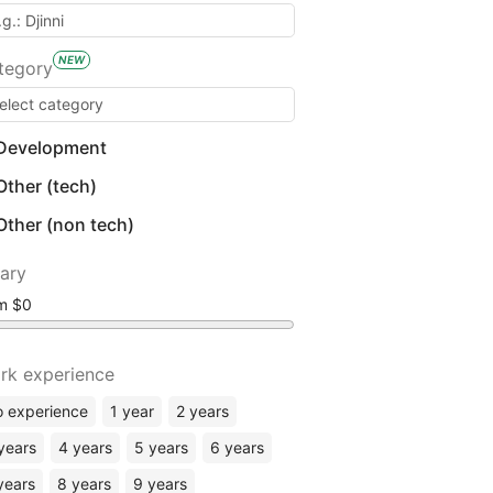
NEW
tegory
Development
Other (tech)
Other (non tech)
lary
om
rk experience
 experience
1 year
2 years
years
4 years
5 years
6 years
years
8 years
9 years