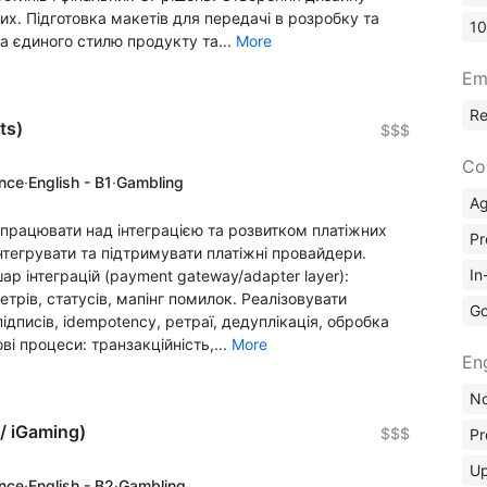
их. Підготовка макетів для передачі в розробку та
10
ка єдиного стилю продукту та...
More
Em
R
ts)
$$$
Co
ence
·
English - B1
·
Gambling
A
працювати над інтеграцією та розвитком платіжних
Pr
Інтегрувати та підтримувати платіжні провайдери.
In
ар інтеграцій (payment gateway/adapter layer):
етрів, статусів, мапінг помилок. Реалізовувати
Go
ідписів, idempotency, ретраї, дедуплікація, обробка
ові процеси: транзакційність,...
More
En
No
/ iGaming)
$$$
Pr
Up
ence
·
English - B2
·
Gambling