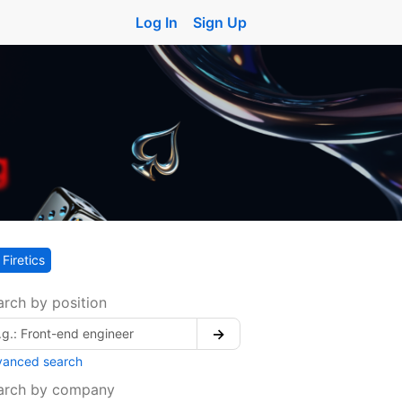
Log In
Sign Up
Firetics
arch by position
→
vanced search
arch by company