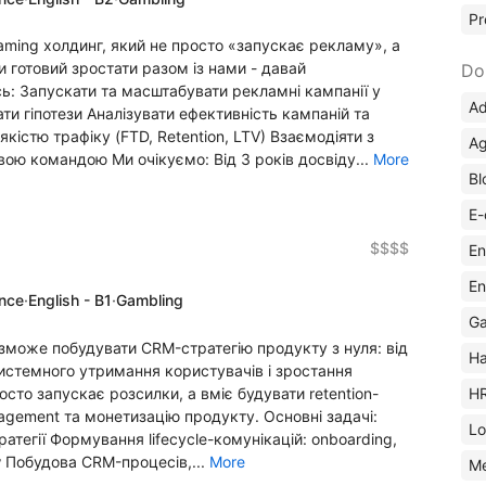
Pr
ming холдинг, який не просто «запускає рекламу», а
 готовий зростати разом із нами - давай
Do
ь: Запускати та масштабувати рекламні кампанії у
Ad
ати гіпотези Аналізувати ефективність кампаній та
кістю трафіку (FTD, Retention, LTV) Взаємодіяти з
Ag
ою командою Ми очікуємо: Від 3 років досвіду...
More
Bl
E-
$$$$
En
En
ence
·
English - B1
·
Gambling
Ga
зможе побудувати CRM-стратегію продукту з нуля: від
Ha
 системного утримання користувачів і зростання
H
осто запускає розсилки, а вміє будувати retention-
agement та монетизацію продукту. Основні задачі:
Lo
атегії Формування lifecycle-комунікацій: onboarding,
flow Побудова CRM-процесів,...
More
M