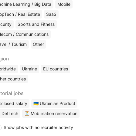
chine Learning / Big Data
Mobile
opTech / Real Estate
SaaS
curity
Sports and Fitness
lecom / Communications
avel / Tourism
Other
gion
rldwide
Ukraine
EU countries
her countries
torial jobs
sclosed salary
🇺🇦 Ukrainian Product
 DefTech
⏳ Mobilisation reservation
Show jobs with no recruiter activity