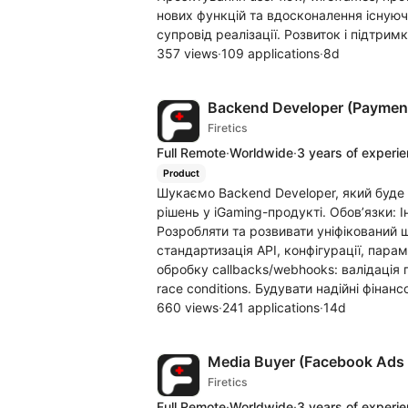
нових функцій та вдосконалення існуюч
супровід реалізації. Розвиток і підтрим
357 views
·
109 applications
·
8d
Backend Developer (Paymen
Firetics
Full Remote
·
Worldwide
·
3 years of experi
Product
Шукаємо Backend Developer, який буде 
рішень у iGaming-продукті. Обов’язки: 
Розробляти та розвивати уніфікований ш
стандартизація API, конфігурації, парам
обробку callbacks/webhooks: валідація п
race conditions. Будувати надійні фінанс
660 views
·
241 applications
·
14d
Media Buyer (Facebook Ads 
Firetics
Full Remote
·
Worldwide
·
3 years of experi