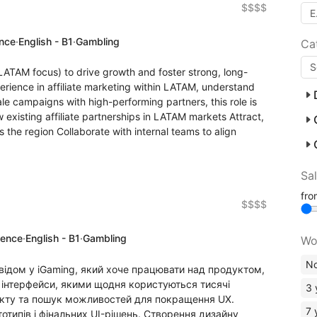
$$$$
ence
·
English - B1
·
Gambling
Ca
(LATAM focus) to drive growth and foster strong, long-
erience in affiliate marketing within LATAM, understand
le campaigns with high-performing partners, this role is
 existing affiliate partnerships in LATAM markets Attract,
the region Collaborate with internal teams to align
Sa
fr
$$$$
ience
·
English - B1
·
Gambling
Wo
No
відом у iGaming, який хоче працювати над продуктом,
и інтерфейси, якими щодня користуються тисячі
3 
дукту та пошук можливостей для покращення UX.
7 
тотипів і фінальних UI-рішень. Створення дизайну