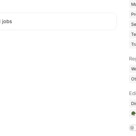
Ma
Pr
d jobs
Se
Te
Tr
Re
Wo
Ot
Edi
Di
🪖