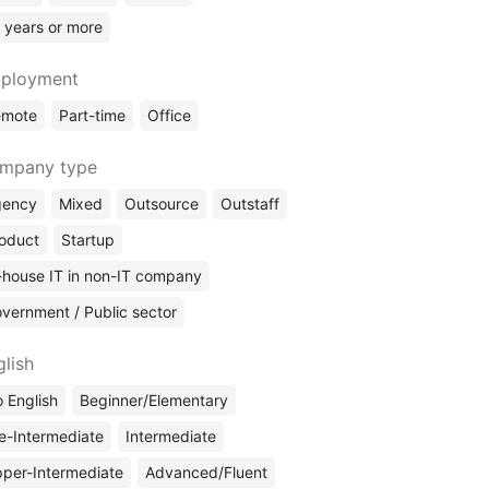
 years or more
ployment
emote
Part-time
Office
mpany type
gency
Mixed
Outsource
Outstaff
oduct
Startup
-house IT in non-IT company
vernment / Public sector
glish
 English
Beginner/Elementary
e-Intermediate
Intermediate
per-Intermediate
Advanced/Fluent