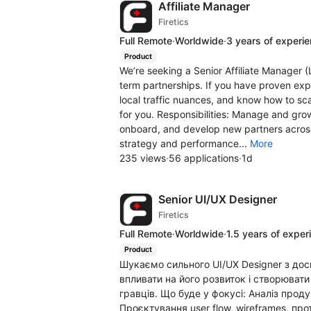
Affiliate Manager
Firetics
Full Remote
·
Worldwide
·
3 years of experi
Product
We’re seeking a Senior Affiliate Manager 
term partnerships. If you have proven exp
local traffic nuances, and know how to sca
for you. Responsibilities: Manage and grow
onboard, and develop new partners across 
strategy and performance...
More
235 views
·
56 applications
·
1d
Senior UI/UX Designer
Firetics
Full Remote
·
Worldwide
·
1.5 years of exper
Product
Шукаємо сильного UI/UX Designer з дос
впливати на його розвиток і створюват
гравців. Що буде у фокусі: Аналіз про
Проєктування user flow, wireframes, про