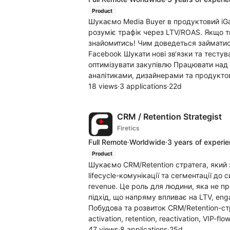
Product
Шукаємо Media Buyer в продуктовий iGa
розуміє трафік через LTV/ROAS. Якщо ти
знайомитись! Чим доведеться займатис
Facebook Шукати нові зв‘язки та тестув
оптимізувати закупівлю Працювати над я
аналітиками, дизайнерами та продуктов
18 views
·
3 applications
·
22d
CRM / Retention Strategist
Firetics
Full Remote
·
Worldwide
·
3 years of experi
Product
Шукаємо CRM/Retention стратега, який 
lifecycle-комунікації та сегментації до
revenue. Це роль для людини, яка не пр
підхід, що напряму впливає на LTV, eng
Побудова та розвиток CRM/Retention-стр
activation, retention, reactivation, VIP-
47 views
·
8 applications
·
25d