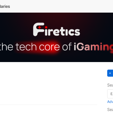
laries
Se
Ad
Se