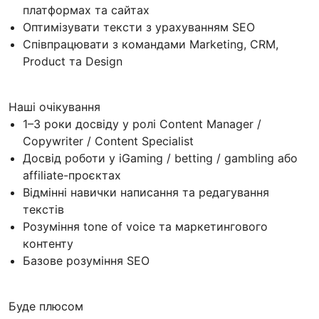
платформах та сайтах
Оптимізувати тексти з урахуванням SEO
Співпрацювати з командами Marketing, CRM,
Product та Design
Наші очікування
1–3 роки досвіду у ролі Content Manager /
Copywriter / Content Specialist
Досвід роботи у iGaming / betting / gambling або
affiliate-проєктах
Відмінні навички написання та редагування
текстів
Розуміння tone of voice та маркетингового
контенту
Базове розуміння SEO
Буде плюсом