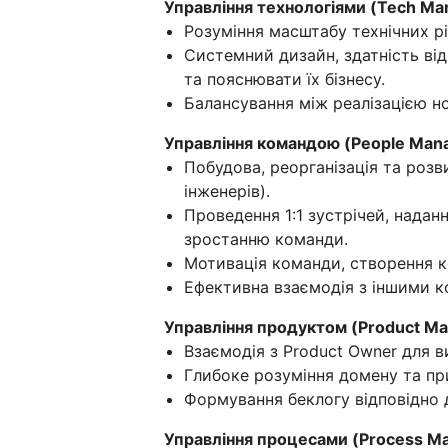
Управління технологіями (Tech Ma
Розуміння масштабу технічних рі
Системний дизайн, здатність відр
та пояснювати їх бізнесу.
Балансування між реалізацією но
Управління командою (People Man
Побудова, реорганізація та роз
інженерів).
Проведення 1:1 зустрічей, надан
зростанню команди.
Мотивація команди, створення 
Ефективна взаємодія з іншими 
Управління продуктом (Product M
Взаємодія з Product Owner для в
Глибоке розуміння домену та при
Формування беклогу відповідно д
Управління процесами (Process M