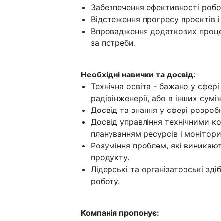
Забезпечення ефективності робоч
Відстеження прогресу проєктів і
Впровадження додаткових процес
за потреби.
Необхідні навички та досвід:
Технічна освіта - бажано у сфері
радіоінженерії, або в інших сум
Досвід та знання у сфері розроб
Досвід управління технічними к
плануванням ресурсів і монітор
Розуміння проблем, які виникают
продукту.
Лідерські та організаторські зд
роботу.
Компанія пропонує: