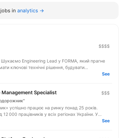
jobs in
analytics →
$$$$
е
ти ключові технічні рішення, будувати...
See
e Management Specialist
$$$
Подорожник"
к» успішно працює на ринку понад 25 років.
2 000 працівників у всіх регіонах України. У...
See