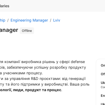
laries
hip
Engineering Manager
Lviv
Manager
Offline
я компанії виробника рішень у сфері defense
O
рів, забезпечуючи успішну розробку продукту
ма учасниками процесу.
Of
ти за управління R&D проєктами: від генерації
Uk
кту та його підтримки у виробництві. Ваша роль
Co
ології, люди, продукт та процес
.
E
U