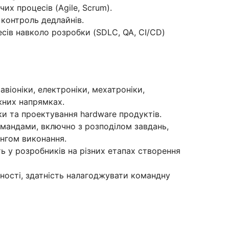
их процесів (Agile, Scrum).
 контроль дедлайнів.
ів навколо розробки (SDLC, QA, CI/CD)
 авіоніки, електроніки, мехатроніки,
іжних напрямках.
ки та проектування hardware продуктів.
омандами, включно з розподілом завдань,
ингом виконання.
ь у розробників на різних етапах створення
ібності, здатність налагоджувати командну