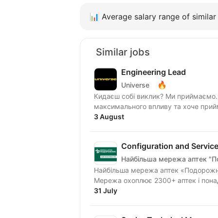
📊
Average salary range of similar 
Similar jobs
Engineering Lead
🔥
Universe
Кидаєш собі виклик? Ми приймаємо. Шукаємо Engineering Lead у FORMA, який прагн
максимального впливу та хоче прийма
3 August
Configuration and Servic
Найбільша мережа аптек "
Найбільша мережа аптек «Подорожни
Мережа охоплює 2300+ аптек і понад 1
31 July