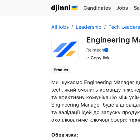
Candidates
Jobs
Sa
All jobs
Leadership
Tech Leaders
Engineering 
Reintech
Copy link
Product
Ми шукаємо Engineering Manager дл
tech, який очолить команду інжене
та ефективну комунікацію між усі
Engineering Manager буде відповіда
та валідації ідей до запуску проду
охоплюватиме ключові сфери:
техн
Обов’язки: