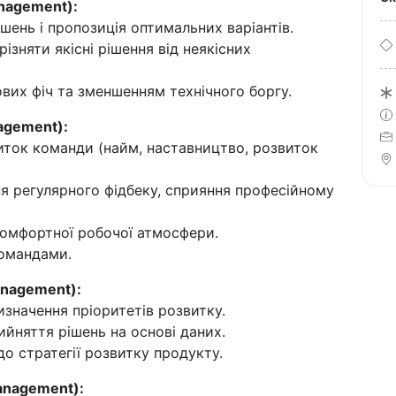
nagement):
шень і пропозиція оптимальних варіантів.
ізняти якісні рішення від неякісних
вих фіч та зменшенням технічного боргу.
agement):
виток команди (найм, наставництво, розвиток
ня регулярного фідбеку, сприяння професійному
комфортної робочої атмосфери.
командами.
anagement):
изначення пріоритетів розвитку.
йняття рішень на основі даних.
о стратегії розвитку продукту.
anagement):