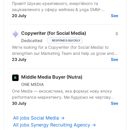
Привіт! Шукаю креативного, енергійного та
зацікавленого у сферу wellness & yoga SMM-
менеджера з досвідом від 1 року. Якщо ти вмієш
20 July
See
створювати естетичний...
Copywriter (for Social Media)
$
Dedicatted
RESPONDS QUICKLY
We’re looking for a Copywriter (for Social Media) to
strengthen our Marketing Team and help us grow and
23 July
prosper! Location: Ukraine preferred, fully...
See
Middle Media Buyer (Nutra)
ONE MEDIA
One Media — екосистема, яка формує нову епоху
performance-маркетингу. Ми будуємо не чергову
арбітражну команду — ми створюємо повноцінну
30 July
See
медіа-екосистему,...
All jobs Social Media →
All jobs Synergy Recruiting Agency →