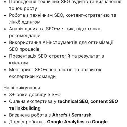
Проведення технічних SEO аудитів та визначення
точок росту
Робота з технічним SEO, контент-стратегією та
лінкбілдингом
Аналіз даних та SEO-метрик, підготовка
рекомендацій
Використання AI-інструментів для оптимізації
SEO процесів
Презентація SEO-стратегій та результатів
клієнтам
Менторинг SEO-спеціалістів та розвиток
експертизи команди
Наші очікування
3+ роки досвіду в SEO
Сильна експертиза у
technical SEO, content SEO
та linkbuilding
Впевнена робота з
Ahrefs / Semrush
Досвід роботи з
Google Analytics та Google