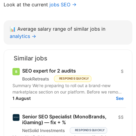
Look at the current
jobs SEO →
📊
Average salary range of similar jobs in
analytics →
Similar jobs
SEO expert for 2 audits
$
BookRetreats
RESPONDS QUICKLY
Summary We're preparing to roll out a brand-new
marketplace section on our platform. Before we remove
the staging gates, open up indexing, and kick off a...
1 August
See
Senior SEO Specialist (MonoBrands,
$$
iGaming) — fix + %
NetSolid Investments
RESPONDS QUICKLY