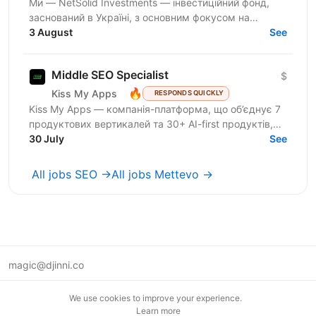
Ми — NetSolid Investments — інвестиційний фонд,
заснований в Україні, з основним фокусом на
SMART-інвестиції. Наша екосистема — це простір,
3 August
See
де ви зможете...
Middle SEO Specialist
$
🔥
Kiss My Apps
RESPONDS QUICKLY
Kiss My Apps — компанія-платформа, що об’єднує 7
продуктових вертикалей та 30+ AI-first продуктів,
100+ мільйонів користувачів, власну екосистему...
30 July
See
All jobs SEO →
All jobs Mettevo →
magic@djinni.co
Terms of Use
We use cookies to improve your experience.
Suggest an idea
Learn more