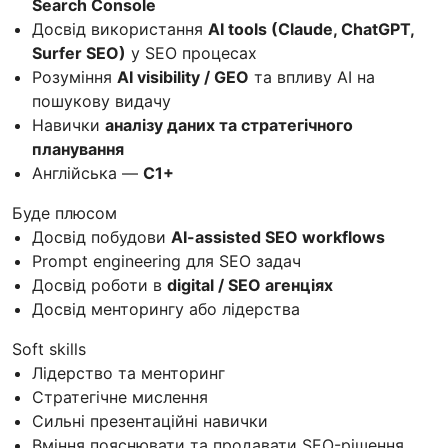
Search Console
Досвід використання
AI tools (Claude, ChatGPT,
Surfer SEO)
у SEO процесах
Розуміння
AI visibility / GEO
та впливу AI на
пошукову видачу
Навички
аналізу даних та стратегічного
планування
Англійська —
C1+
Буде плюсом
Досвід побудови
AI-assisted SEO workflows
Prompt engineering для SEO задач
Досвід роботи в
digital / SEO агенціях
Досвід менторингу або лідерства
Soft skills
Лідерство та менторинг
Стратегічне мислення
Сильні презентаційні навички
Вміння пояснювати та продавати SEO-рішення