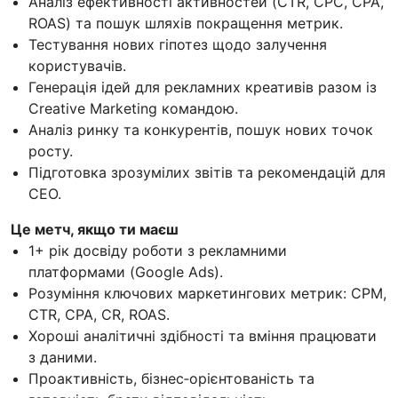
Аналіз ефективності активностей (CTR, CPC, CPA,
ROAS) та пошук шляхів покращення метрик.
Тестування нових гіпотез щодо залучення
користувачів.
Генерація ідей для рекламних креативів разом із
Creative Marketing командою.
Аналіз ринку та конкурентів, пошук нових точок
росту.
Підготовка зрозумілих звітів та рекомендацій для
CEO.
Це метч, якщо ти маєш
1+ рік досвіду роботи з рекламними
платформами (Google Ads).
Розуміння ключових маркетингових метрик: CPM,
CTR, CPA, CR, ROAS.
Хороші аналітичні здібності та вміння працювати
з даними.
Проактивність, бізнес‑орієнтованість та