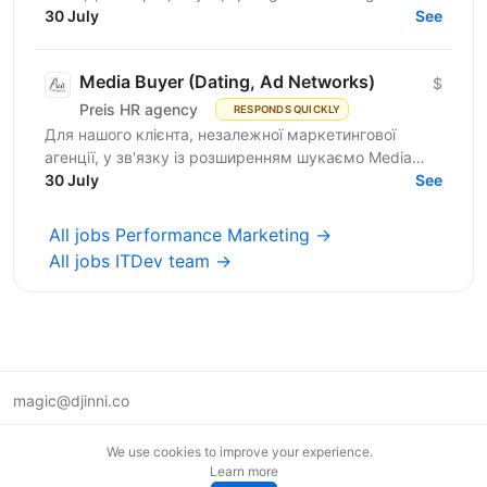
Affiliate Marketing, шукаємо Lead Generation
30 July
See
Specialist /...
Media Buyer (Dating, Ad Networks)
$
Preis HR agency
RESPONDS QUICKLY
Для нашого клієнта, незалежної маркетингової
агенції, у зв'язку із розширенням шукаємо Media
Buyer (Dating, Ad Networks) з можливістю
30 July
See
віддаленої...
All jobs Performance Marketing →
All jobs ITDev team →
magic@djinni.co
Terms of Use
We use cookies to improve your experience.
Suggest an idea
Learn more