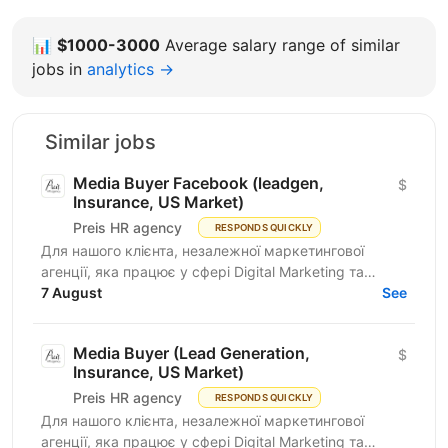
📊
$1000-3000
Average salary range of similar
jobs in
analytics →
Similar jobs
Media Buyer Facebook (leadgen,
$
Insurance, US Market)
Preis HR agency
RESPONDS QUICKLY
Для нашого клієнта, незалежної маркетингової
агенції, яка працює у сфері Digital Marketing та
Affiliate Marketing, шукаємо Lead Generation
7 August
See
Specialist /...
Media Buyer (Lead Generation,
$
Insurance, US Market)
Preis HR agency
RESPONDS QUICKLY
Для нашого клієнта, незалежної маркетингової
агенції, яка працює у сфері Digital Marketing та