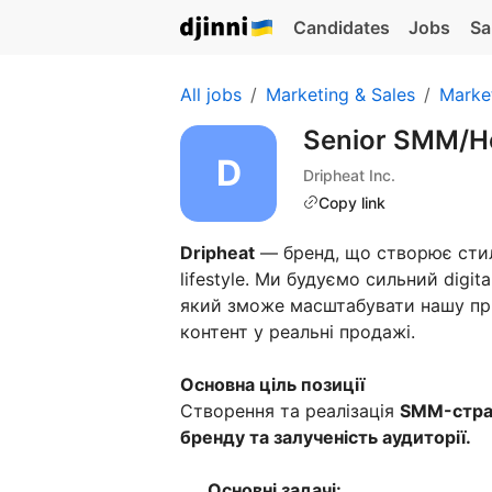
Candidates
Jobs
Sa
All jobs
Marketing & Sales
Marke
Senior SMM/H
Dripheat Inc.
Copy link
Dripheat
— бренд, що створює стиль
lifestyle. Ми будуємо сильний digi
який зможе масштабувати нашу пр
контент у реальні продажі.
Основна ціль позиції
Створення та реалізація
SMM-страте
бренду та залученість аудиторії.
Основні задачі: