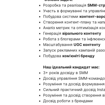
Розробка та реалізація
SMM-стра
Участь в формуванні та управлі
Побудова системи
контент-вор
Створення контент-плану та напи
Аналіз метрик та оптимізація ко
Генерація
вірального контенту
Робота з блогерами та інфлюен
Масштабування
UGC контенту
Запуск рекламних кампаній раз
Побудова
комʼюніті бренду
Наш ідеальний кандидат має:
3+ років досвіду в SMM
Досвід управління SMM-команд
Розуміння та досвід формування
Сильний практичний досвід Insta
Розуміння та досвід створення в
Досвід роботи з брендами