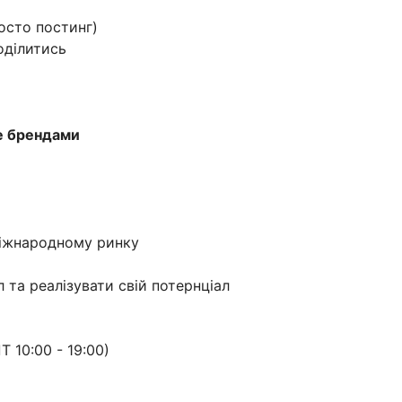
росто постинг)
оділитись
yle брендами
міжнародному ринку
 та реалізувати свій потернціал
 10:00 - 19:00)