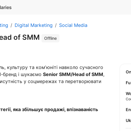
laries
ting
Digital Marketing
Social Media
ead of SMM
Offline
, культуру та комʼюніті навколо сучасного
O
tal-бренд і шукаємо
Senior SMM/Head of SMM
,
исутність у соцмережах та перетворювати
Fu
Wo
Co
гії, яка збільшує продажі, впізнаваність
E
U