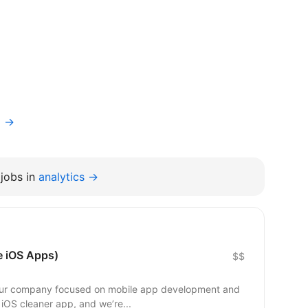
a →
jobs in
analytics →
e iOS Apps)
$$
n our company focused on mobile app development and
n iOS cleaner app, and we’re...