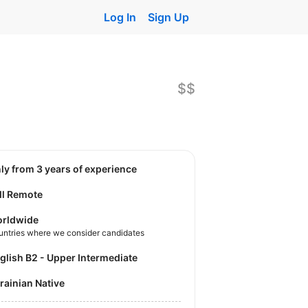
Log In
Sign Up
$$
nly from 3 years of experience
ll Remote
rldwide
untries where we consider candidates
nglish B2 - Upper Intermediate
krainian Native