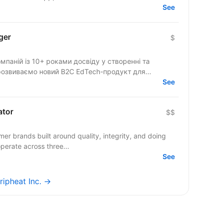
See
ger
$
мпаній із 10+ роками досвіду у створенні та
розвиваємо новий B2C EdTech-продукт для...
See
ator
$$
operate across three...
See
Dripheat Inc. →