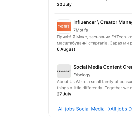
30 July
Influencer \ Creator Mana
7Motifs
Привіт! Я Макс, засновник EdTech-ко
масштабуванні стартапів. Зараз ми 
6 August
Social Media Content Cre
Erbology
About Us We're a small family of consumer brands built around quality, integrity, and doing
things a little differently. Together we 
27 July
All jobs Social Media →
All jobs 