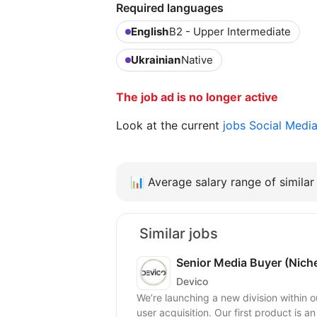
Required languages
English
B2 - Upper Intermediate
Ukrainian
Native
The job ad is no longer active
Look at the current
jobs Social Medi
📊
Average salary range of similar 
Similar jobs
Senior Media Buyer (Nich
Devico
We’re launching a new division withi
user acquisition. Our first product is a