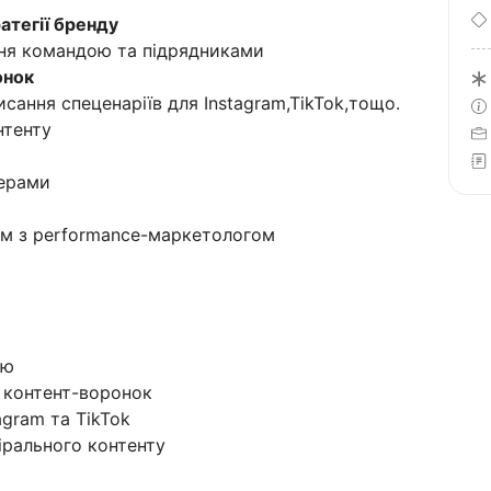
тегії бренду
ння командою та підрядниками
онок
сання спеценаріїв для Instagram,TikTok,тощо.
нтенту
серами
ом з performance-маркетологом
ою
 контент-воронок
gram та TikTok
ірального контенту