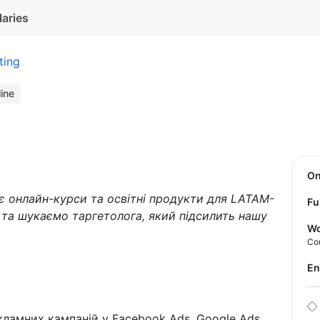
laries
ting
line
O
є онлайн-курси та освітні продукти для LATAM-
Fu
та шукаємо таргетолога, який підсилить нашу
Wo
Co
E
екламних кампаній у Facebook Ads, Google Ads