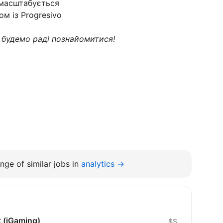
 масштабується
м із Progresivo
 будемо раді познайомитися!
nge of similar jobs in
analytics →
t (iGaming)
$$