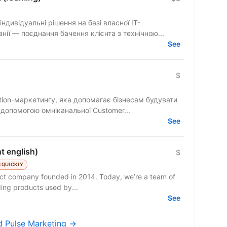
ндивідуальні рішення на базі власної IT-
ії — поєднання бачення клієнта з технічною...
See
$
tion-маркетингу, яка допомагає бізнесам будувати
а допомогою омніканальної Customer...
See
t english)
$
 QUICKLY
duct company founded in 2014. Today, we’re a team of
ding products used by...
See
id Pulse Marketing →