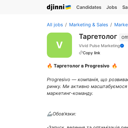
Candidates
Jobs
Sa
All jobs
Marketing & Sales
Marke
Таргетолог
Off
Vivid Pulse Marketing
Copy link
🔥 Таргетолог в Progresivo 🔥
Progresivo — компанія, що розвива
ринку. Ми активно масштабуємося 
маркетинг-команду.
🦾Обов’язки:
-Запуск, ведення та оптимізація р