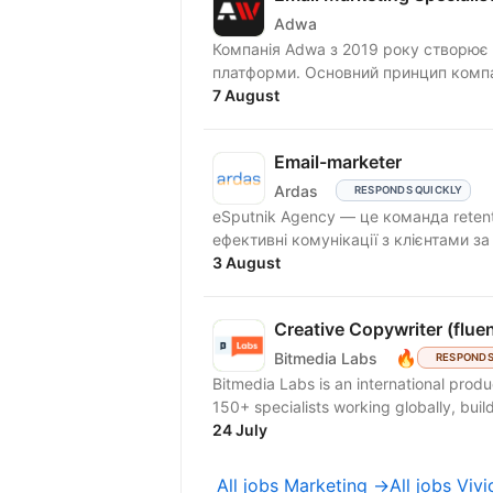
Adwa
Компанія Adwa з 2019 року створює і
платформи. Основний принцип компан
7 August
Email-marketer
Ardas
RESPONDS QUICKLY
eSputnik Agency — це команда reten
ефективні комунікації з клієнтами з
3 August
Creative Copywriter (fluen
🔥
Bitmedia Labs
RESPONDS
Bitmedia Labs is an international pro
150+ specialists working globally, buil
24 July
All jobs Marketing →
All jobs Viv