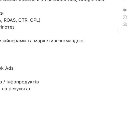
ки
, ROAS, CTR, CPL)
гіпотез
дизайнерами та маркетинг-командою
ok Ads
в / інфопродуктів
 на результат