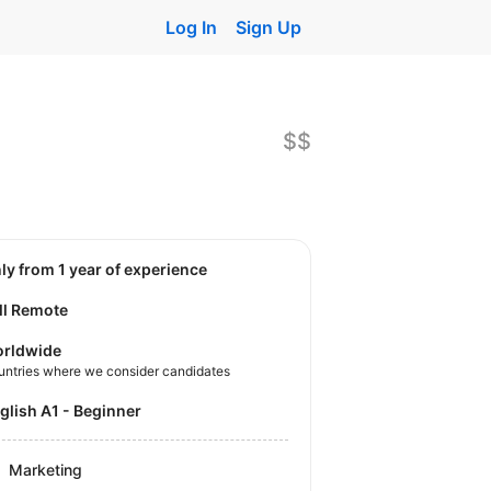
Log In
Sign Up
$$
nly from 1 year of experience
ll Remote
rldwide
untries where we consider candidates
nglish A1 - Beginner
Marketing