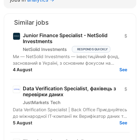
Similar jobs
Junior Finance Specialist - NetSolid
$
Investments
NetSolid Investments
RESPONDS QUICKLY
Ми — NetSolid Investments — інвестиційний фонд,
заснований в Україні, з основним фокусом на
SMART-інвестиції. Наша екосистема — це простір,
4 August
See
де ви зможете...
Data Verification Specialist, фахівець з
$
перевірки даних
JustMarkets Tech
Data Verification Specialist | Back Office Приєднуйтесь
до міжнародної IT-компанії як Верифікатор даних та
працюйте з документами у стабільній,...
5 August
See