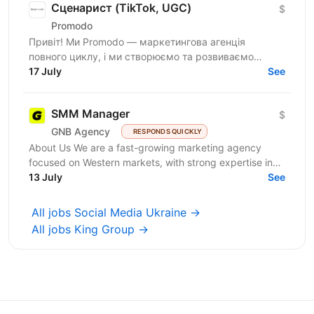
Сценарист (TikTok, UGC)
$
Promodo
Привіт! Ми Promodo — маркетингова агенція
повного циклу, і ми створюємо та розвиваємо
лідерів ринку. Поєднуємо стратегію та performance,
17 July
See
щоб робити креатив,...
SMM Manager
$
GNB Agency
RESPONDS QUICKLY
About Us We are a fast-growing marketing agency
focused on Western markets, with strong expertise in
cryptocurrency, gambling, and betting. We work with...
13 July
See
All jobs Social Media Ukraine →
All jobs King Group →