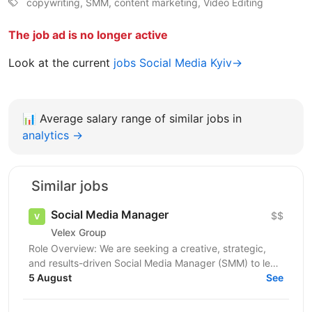
copywriting, SMM, content marketing, Video Editing
The job ad is no longer active
Look at the current
jobs Social Media Kyiv→
📊
Average salary range of similar jobs in
analytics →
Similar jobs
Social Media Manager
$$
Velex Group
Role Overview: ​We are seeking a creative, strategic,
and results-driven Social Media Manager (SMM) to lead
our social media presence and strengthen our...
5 August
See