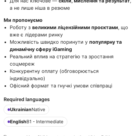
Для нас ключове —
скіли, мислення та результат
,
а не лише ніша в резюме
Ми пропонуємо
Роботу з
великими ліцензійними проєктами
, що
вже є лідерами ринку
Можливість швидко поринути у
популярну та
динамічну сферу iGaming
Реальний вплив на стратегію та зростання
соцмереж
Конкурентну оплату (обговорюється
індивідуально)
Офісний формат та гнучкі умови співпраці
Required languages
Ukrainian
Native
English
B1 - Intermediate