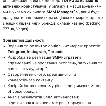
онлайн-казино, які входять до
ТОП-3 за кількістю
активних користувачів
. У зв'язку з масштабуванням
ми шукаємо скіливого
SMM Manager`a
, який буде
працювати над розвитком соціальних мереж одного
з наших ліцензійних брендів онлайн казино (betking,
777.ua, Vegas).
Зоні відповідальності
Ведення та розвиток соціальних мереж проєктів:
Telegram, Instagram, Threads
Розробка та реалізація
SMM-стратегії
,
спрямованої на зростання охоплень, залучення та
лояльність аудиторії
Створення якісного, креативного та
конверсійного контенту
Копірайтінг на високому рівні з дотриманням tone
of voice брендів
Аналіз результатів SMM-активностей:
відстеження ключових метрик, формування