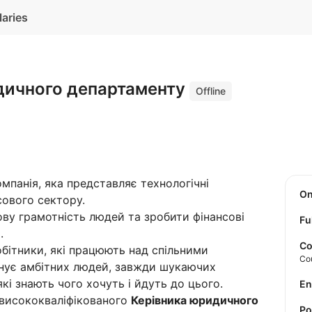
laries
дичного департаменту
Offline
мпанія, яка представляє технологічні
O
сового сектору.
ову грамотність людей та зробити фінансові
Fu
.
Co
бітники, які працюють над спільними
Co
єднує амбітних людей, завжди шукаючих
кі знають чого хочуть і йдуть до цього.
E
 висококваліфікованого
Керівника юридичного
P