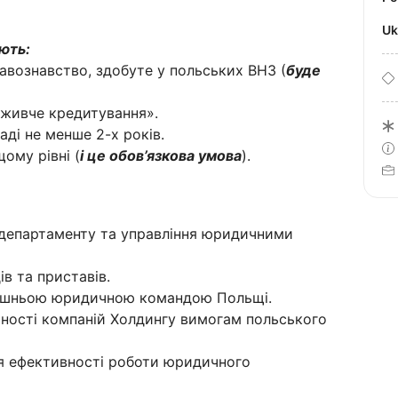
U
ють:
авознавство, здобуте у польських ВНЗ (
буде
оживче кредитування».
аді не менше 2-х років.
ому рівні (
і це обов’язкова умова
).
 департаменту та управління юридичними
ів та приставів.
нішньою юридичною командою Польщі.
льності компаній Холдингу вимогам польського
я ефективності роботи юридичного