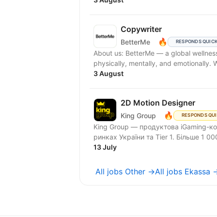
Copywriter
🔥
BetterMe
RESPONDS QUIC
About us: BetterMe — a global wellness ecosystem empowering millions to become better —
physically, mentally, and emotionally.
3 August
2D Motion Designer
🔥
King Group
RESPONDS QU
King Group — продуктова iGaming-ко
ринках України та Tier 1. Більше 1 000
13 July
All jobs Other →
All jobs Ekassa 