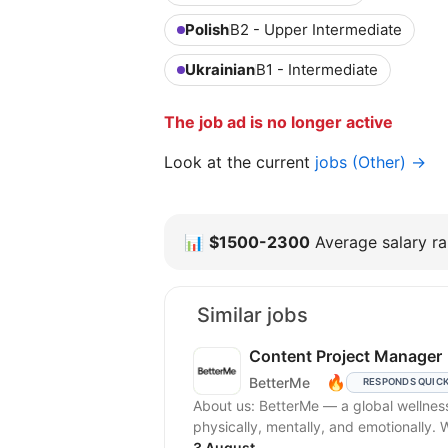
Polish
B2 - Upper Intermediate
Ukrainian
B1 - Intermediate
The job ad is no longer active
Look at the current
jobs (Other) →
📊
$1500-2300
Average salary ra
Similar jobs
Content Project Manager
🔥
BetterMe
RESPONDS QUIC
About us: BetterMe — a global wellness ecosystem empowering millions to become better —
physically, mentally, and emotionally.
3 August