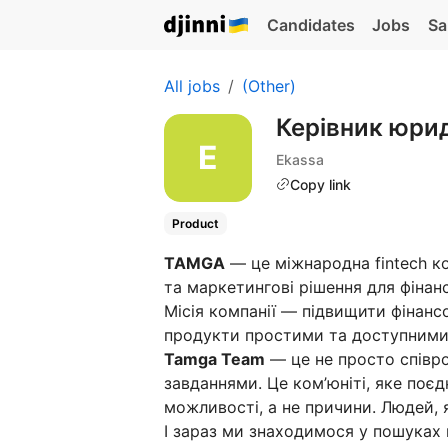
Candidates
Jobs
Sa
All jobs
(Other)
Керівник юри
Ekassa
Copy link
Product
TAMGA
— це міжнародна fintech ко
та маркетингові рішення для фінан
Місія компанії — підвищити фінанс
продукти простими та доступними
Tamga Team
— це не просто співро
завданнями. Це ком’юніті, яке по
можливості, а не причини. Людей, я
І зараз ми знаходимося у пошуках