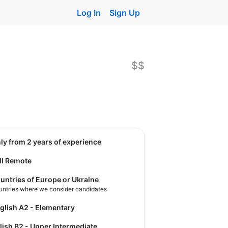
Log In
Sign Up
$$
nly from 2 years of experience
ll Remote
untries of Europe or Ukraine
untries where we consider candidates
nglish A2 - Elementary
olish B2 - Upper Intermediate