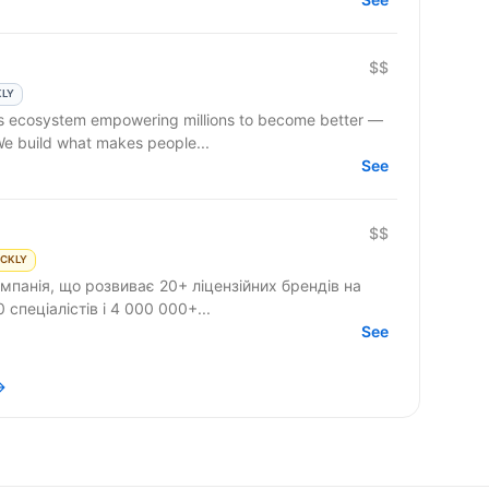
$$
KLY
 We build what makes people...
See
$$
ICKLY
мпанія, що розвиває 20+ ліцензійних брендів на
 спеціалістів і 4 000 000+...
See
→