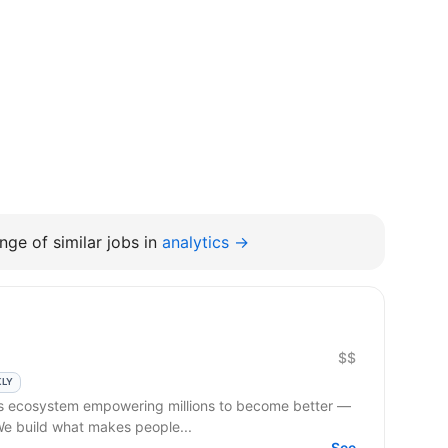
nge of similar jobs in
analytics →
$$
KLY
 We build what makes people...
See