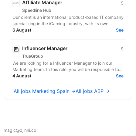
Affiliate Manager
$
Speedline Hub
Our client is an international product-based IT company
specializing in the iGaming industry, with its own
affiliate program and in-house products in online...
6 August
See
Influencer Manager
$
TrueGroup
We are looking for a Influencer Manager to join our
Marketing team. In this role, you will be responsible for
building and managing relationships with...
4 August
See
All jobs Marketing Spain →
All jobs ABP →
magic@djinni.co