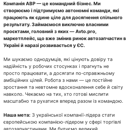
Компанія ABP — це командний бізнес. Ми
створюємо і підтримуємо автономні команди, які
працюють як єдине ціле для досягнення спільного
результату. Займаємося виключно власними
проєктами, головний з яких — Avto.pro,
маркетплейс, що вже змінив ринок автозапчастин в
Україні й наразі розвивається у ЄС.
Ми шукаємо однодумців, які цінують довіру та
надійність у робочих стосунках і прагнуть не
просто працювати, а досягати по-справжньому
амбіційних цілей. Робота з нами — це постійне
зростання та невтомне вдосконалення себе й світу
навколо. Чекаємо на тих, хто готові мислити
масштабно та рухатися вперед разом із командою.
Наша мета:
З української компанії-лідера стати
європейською компанією-лідером у сфері торгівлі
автозапчастинами. Ми будуємо великий