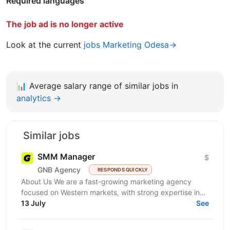
Required languages
The job ad is no longer active
Look at the current
jobs Marketing Odesa→
📊
Average salary range of similar jobs in
analytics →
Similar jobs
SMM Manager
$
GNB Agency
RESPONDS QUICKLY
About Us We are a fast-growing marketing agency
focused on Western markets, with strong expertise in
cryptocurrency, gambling, and betting. We work with...
13 July
See