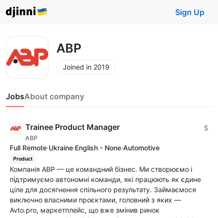
Sign Up
ABP
Joined in 2019
Jobs
About company
Trainee Product Manager
$
ABP
Full Remote
·
Ukraine
·
English - None
·
Automotive
Product
Компанія ABP — це командний бізнес. Ми створюємо і
підтримуємо автономні команди, які працюють як єдине
ціле для досягнення спільного результату. Займаємося
виключно власними проєктами, головний з яких —
Avto.pro, маркетплейс, що вже змінив ринок