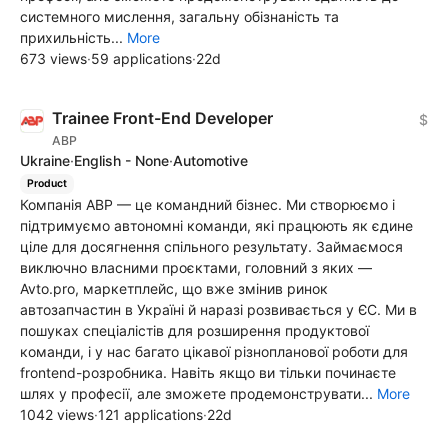
системного мислення, загальну обізнаність та
прихильність...
More
673 views
·
59 applications
·
22d
Trainee Front-End Developer
$
ABP
Ukraine
·
English - None
·
Automotive
Product
Компанія ABP — це командний бізнес. Ми створюємо і
підтримуємо автономні команди, які працюють як єдине
ціле для досягнення спільного результату. Займаємося
виключно власними проєктами, головний з яких —
Avto.pro, маркетплейс, що вже змінив ринок
автозапчастин в Україні й наразі розвивається у ЄС. Ми в
пошуках спеціалістів для розширення продуктової
команди, і у нас багато цікавої різнопланової роботи для
frontend-розробника. Навіть якщо ви тільки починаєте
шлях у професії, але зможете продемонструвати...
More
1042 views
·
121 applications
·
22d