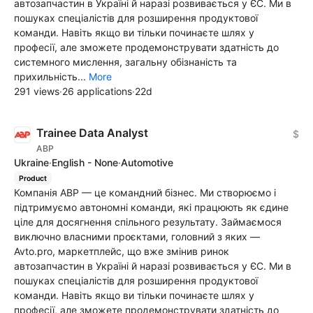
автозапчастин в Україні й наразі розвивається у ЄС. Ми в
пошуках спеціалістів для розширення продуктової
команди. Навіть якщо ви тільки починаєте шлях у
професії, але зможете продемонструвати здатність до
системного мислення, загальну обізнаність та
прихильність...
More
291 views
·
26 applications
·
22d
Trainee Data Analyst
$
ABP
Ukraine
·
English - None
·
Automotive
Product
Компанія ABP — це командний бізнес. Ми створюємо і
підтримуємо автономні команди, які працюють як єдине
ціле для досягнення спільного результату. Займаємося
виключно власними проєктами, головний з яких —
Avto.pro, маркетплейс, що вже змінив ринок
автозапчастин в Україні й наразі розвивається у ЄС. Ми в
пошуках спеціалістів для розширення продуктової
команди. Навіть якщо ви тільки починаєте шлях у
професії, але зможете продемонструвати здатність до