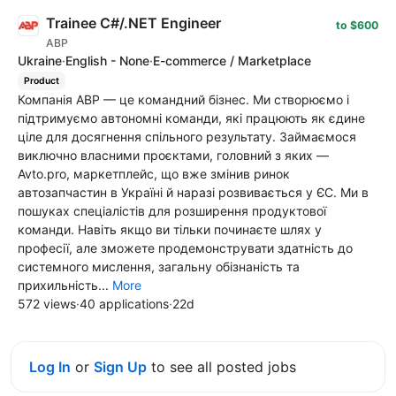
Trainee C#/.NET Engineer
to $600
ABP
Ukraine
·
English - None
·
E-commerce / Marketplace
Product
Компанія ABP — це командний бізнес. Ми створюємо і
підтримуємо автономні команди, які працюють як єдине
ціле для досягнення спільного результату. Займаємося
виключно власними проєктами, головний з яких —
Avto.pro, маркетплейс, що вже змінив ринок
автозапчастин в Україні й наразі розвивається у ЄС. Ми в
пошуках спеціалістів для розширення продуктової
команди. Навіть якщо ви тільки починаєте шлях у
професії, але зможете продемонструвати здатність до
системного мислення, загальну обізнаність та
прихильність...
More
572 views
·
40 applications
·
22d
Log In
or
Sign Up
to see all posted jobs