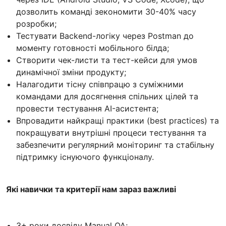
дозволить команді зекономити 30-40% часу
розробки;
Тестувати Backend-логіку через Postman до
моменту готовності мобільного білда;
Створити чек-листи та тест-кейси для умов
динамічної зміни продукту;
Налагодити тісну співпрацю з суміжними
командами для досягнення спільних цілей та
провести тестування AI-асистента;
Впровадити найкращі практики (best practices) та
покращувати внутрішні процеси тестування та
забезпечити регулярний моніторинг та стабільну
підтримку існуючого функціоналу.
Які навички та критерії нам зараз важливі
3+ роки досвіду Manual QA;