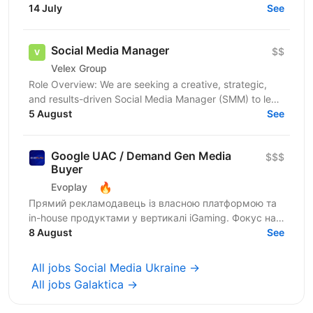
project specializing in the cryptocurrency area....
14 July
See
Social Media Manager
$$
Velex Group
Role Overview: ​We are seeking a creative, strategic,
and results-driven Social Media Manager (SMM) to lead
our social media presence and strengthen our...
5 August
See
Google UAC / Demand Gen Media
$$$
Buyer
🔥
Evoplay
Прямий рекламодавець із власною платформою та
in-house продуктами у вертикалі iGaming. Фокус на
Tier 1/2 ринках. Про команду: Ми — команда
8 August
See
професіоналів,...
All jobs Social Media Ukraine →
All jobs Galaktica →