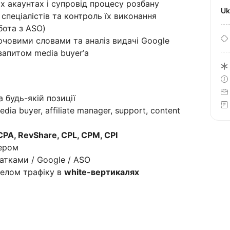
х акаунтах і супровід процесу розбану
U
пеціалістів та контроль їх виконання
обота з ASO)
ючовими словами та аналіз видачі Google
запитом media buyer’а
 будь-якій позиції
dia buyer, affiliate manager, support, content
CPA, RevShare, CPL, CPM, CPI
кером
атками / Google / ASO
релом трафіку в
white-вертикалях