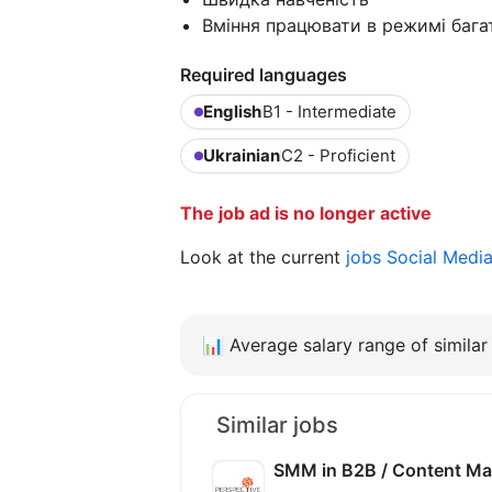
Вміння працювати в режимі бага
Required languages
English
B1 - Intermediate
Ukrainian
C2 - Proficient
The job ad is no longer active
Look at the current
jobs Social Medi
📊
Average salary range of similar 
Similar jobs
SMM in B2B / Content M