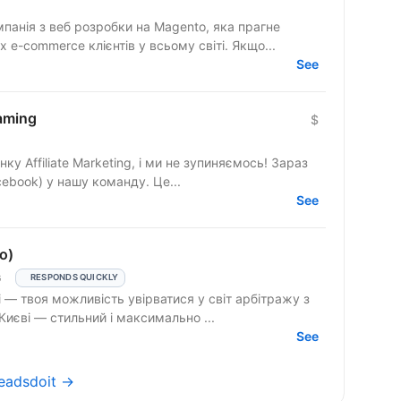
мпанія з веб розробки на Magento, яка прагне
 e-commerce клієнтів у всьому світі. Якщо...
See
aming
$
 Affiliate Marketing, і ми не зупиняємось! Зараз
шукаємо Assistant Media Buyer-а (Facebook) у нашу команду. Це...
See
o)
G
RESPONDS QUICKLY
 в нас є? 📍 Офіс у Києві — стильний і максимально ...
See
Leadsdoit →