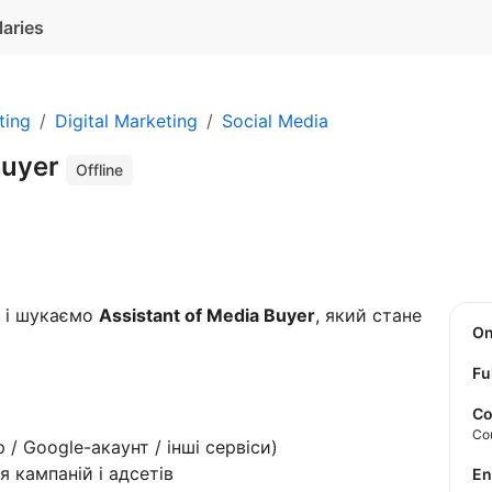
laries
ting
Digital Marketing
Social Media
Buyer
Offline
і шукаємо
Assistant of Media Buyer
, який стане
O
Fu
Co
Co
 / Google-акаунт / інші сервіси)
я кампаній і адсетів
E