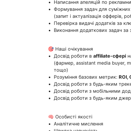
Написання апеляцій по рекламни
Формування задач для суміжних с
(запит і актуалізація офферів, р
Перевірка видачі додатків за кл
Виконання додаткових задач за 
🎯 Наші очікування
Досвід роботи в
affiliate-сфері
на
(фармер, assistant media buyer, me
тощо)
Розуміння базових метрик:
ROI, 
Досвід роботи з будь-яким тре
Досвід роботи з мобільними дод
Досвід роботи з будь-яким дже
🧠 Особисті якості
Аналітичне мислення
Швидка навченість