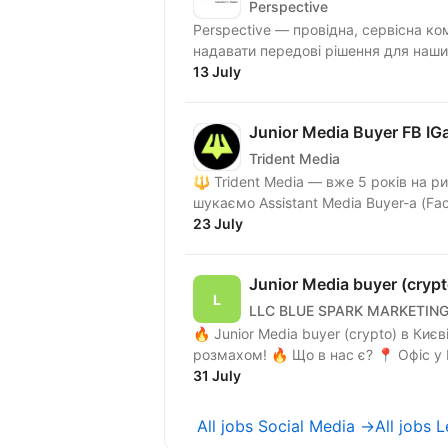
Perspective
Perspective — провідна, сервісна ко
надавати передові рішення для наших
13 July
Junior Media Buyer FB IG
Trident Media
🔱 Trident Media — вже 5 років на ринку
23 July
Junior Media buyer (crypt
LLC BLUE SPARK MARKETIN
🔥 Junior Media buyer (crypto) в Києві — твоя можливість увірватися у світ арбітражу з
розмахом! 🔥 Що
31 July
All jobs Social Media →
All jobs 