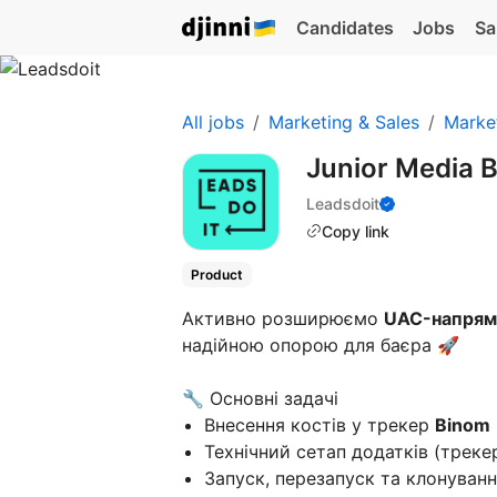
Candidates
Jobs
Sa
All jobs
Marketing & Sales
Marke
Junior Media 
Leadsdoit
Copy link
Product
Активно розширюємо
UAC-напрям
надійною опорою для баєра
🚀
🔧 Основні задачі
Внесення костів у трекер
Binom
Технічний сетап додатків (трекер
Запуск, перезапуск та клонуванн