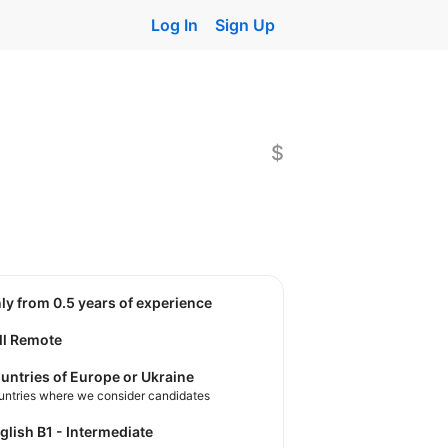
Log In
Sign Up
$
nly from 0.5 years of experience
ll Remote
untries of Europe or Ukraine
untries where we consider candidates
nglish B1 - Intermediate