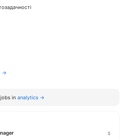
тозадачності
a →
jobs in
analytics →
anager
$