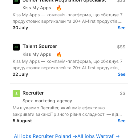
$$$
🔥
Kiss My Apps
Kiss My Apps — компанія-платформа, що об’єднує 7
продуктових вертикалей та 20+ AI-first продуктів,
120+ мільйонів користувачів, власну екосистему...
30 July
See
Talent Sourcer
$$$
🔥
Kiss My Apps
Kiss My Apps — компанія-платформа, що об’єднує 7
продуктових вертикалей та 20+ AI-first продуктів,
120+ мільйонів користувачів, власну екосистему...
22 July
See
Recruiter
$$
Spex-marketing-agency
Ми шукаємо Recruiter, який вміє ефективно
закривати вакансії різного рівня складності — від
лінійних позицій до нетипових ролей, включаючи
5 August
See
Senior та...
All jobs Recruiter Poland →
All jobs Wartraf →