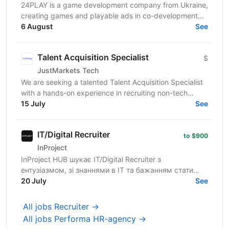
24PLAY is a game development company from Ukraine,
creating games and playable ads in co-development
6 August
and co-production with partners worldwide. Since...
See
Talent Acquisition Specialist
$
JustMarkets Tech
We are seeking a talented Talent Acquisition Specialist
with a hands-on experience in recruiting non-tech
professionals. As a Talent Acquisition Specialist...
15 July
See
IT/Digital Recruiter
to $900
InProject
InProject HUB шукає IT/Digital Recruiter з
ентузіазмом, зі знаннями в IT та бажанням стати
частиною нашої команди. InProject понад 7 років
20 July
See
надає послуги...
All jobs Recruiter →
All jobs Performa HR-agency →