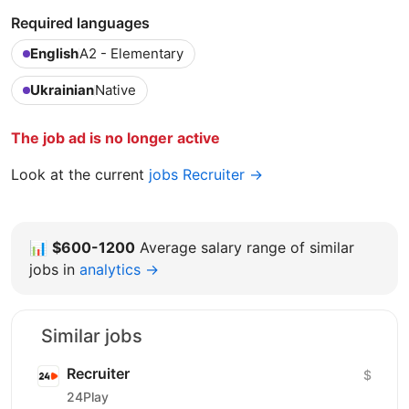
Required languages
English
A2 - Elementary
Ukrainian
Native
The job ad is no longer active
Look at the current
jobs Recruiter →
📊
$600-1200
Average salary range of similar
jobs in
analytics →
Similar jobs
Recruiter
$
24Play