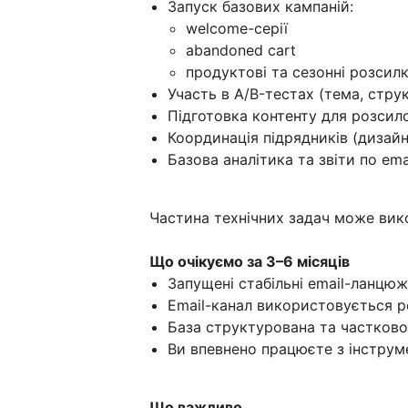
Запуск базових кампаній:
welcome-серії
abandoned cart
продуктові та сезонні розсил
Участь в A/B-тестах (тема, стру
Підготовка контенту для розсил
Координація підрядників (дизайн 
Базова аналітика та звіти по ema
Частина технічних задач може вик
Що очікуємо за 3–6 місяців
Запущені стабільні email-ланцю
Email-канал використовується р
База структурована та частково
Ви впевнено працюєте з інструм
Що важливо