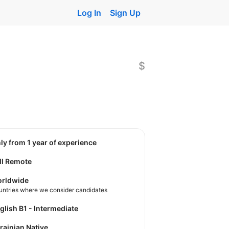
Log In
Sign Up
$
nly from 1 year of experience
ll Remote
rldwide
untries where we consider candidates
nglish B1 - Intermediate
krainian Native