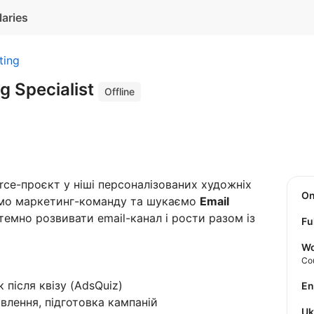
laries
ting
g Specialist
Offline
e-проєкт у ніші персоналізованих художніх
O
ємо маркетинг-команду та шукаємо
Email
темно розвивати email-канал і рости разом із
Fu
Wo
Co
 після квізу (AdsQuiz)
E
овлення, підготовка кампаній
U