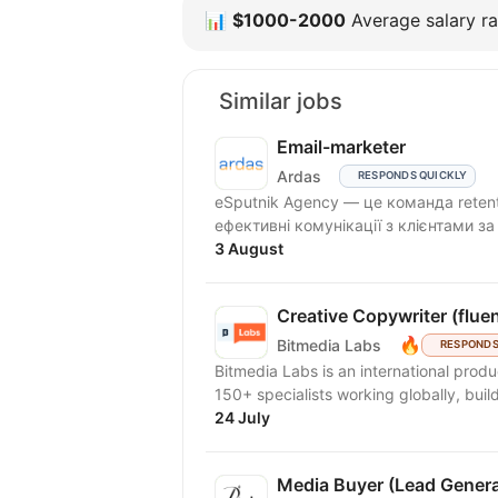
📊
$1000-2000
Average salary ra
Similar jobs
Email-marketer
Ardas
RESPONDS QUICKLY
eSputnik Agency — це команда reten
ефективні комунікації з клієнтами з
3 August
Creative Copywriter (fluen
🔥
Bitmedia Labs
RESPONDS
Bitmedia Labs is an international pro
150+ specialists working globally, buil
24 July
Media Buyer (Lead Genera