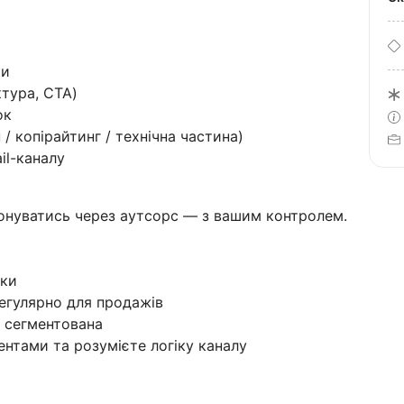
ки
ктура, CTA)
ок
/ копірайтинг / технічна частина)
il-каналу
онуватись через аутсорс — з вашим контролем.
жки
егулярно для продажів
 сегментована
ентами та розумієте логіку каналу