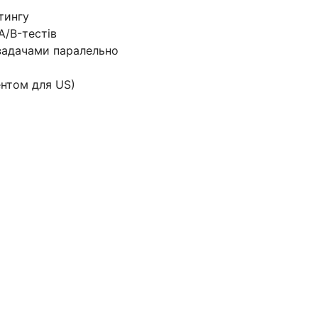
етингу
A/B-тестів
задачами паралельно
ентом для US)