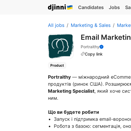
Candidates
Jobs
Sa
All jobs
Marketing & Sales
Marke
Email Marketin
Portraithy
Copy link
Product
Portraithy
— міжнародний eCommerc
продуктів (ринок США). Розширю
Marketing Specialist
, який хоче сис
ним.
Що ви будете робити
Запуск і підтримка email-воронок
Робота з базою: сегментація, он