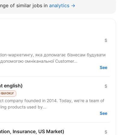
nge of similar jobs in
analytics →
$
tion-маркетингу, яка допомагає бізнесам будувати
а допомогою омніканальної Customer...
See
t english)
$
 QUICKLY
duct company founded in 2014. Today, we’re a team of
ding products used by...
See
tion, Insurance, US Market)
$